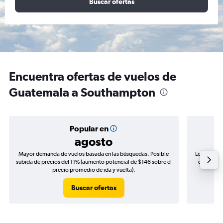
Buscar ofertas
Encuentra ofertas de vuelos de
Guatemala a Southampton
Popular en
agosto
Mayor demanda de vuelos basada en las búsquedas. Posible
Los precio
subida de precios del 11% (aumento potencial de $146 sobre el
de precios
precio promedio de ida y vuelta).
Buscar ofertas