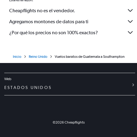
Esta es la razón:
Cheapflights no es el vendedor.
Agregamos montones de datos para ti
¿Por qué los precios no son 100% exactos?
Inicio
Reino Unido
Vuelos baratos de Guatemala a Southampton
Web
ESTADOS UNIDOS
©
2026
Cheapflights