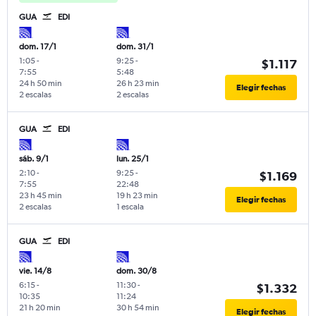
GUA
EDI
dom. 17/1
dom. 31/1
1:05
-
9:25
-
$1.117
7:55
5:48
24 h 50 min
26 h 23 min
Elegir fechas
2 escalas
2 escalas
GUA
EDI
sáb. 9/1
lun. 25/1
2:10
-
9:25
-
$1.169
7:55
22:48
23 h 45 min
19 h 23 min
Elegir fechas
2 escalas
1 escala
GUA
EDI
vie. 14/8
dom. 30/8
6:15
-
11:30
-
$1.332
10:35
11:24
21 h 20 min
30 h 54 min
Elegir fechas