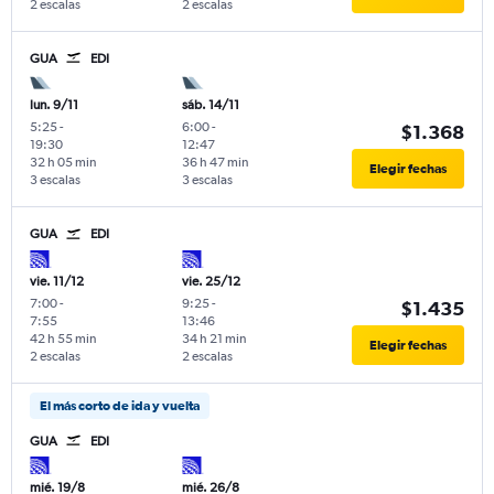
2 escalas
2 escalas
GUA
EDI
lun. 9/11
sáb. 14/11
5:25
-
6:00
-
$1.368
19:30
12:47
32 h 05 min
36 h 47 min
Elegir fechas
3 escalas
3 escalas
GUA
EDI
vie. 11/12
vie. 25/12
7:00
-
9:25
-
$1.435
7:55
13:46
42 h 55 min
34 h 21 min
Elegir fechas
2 escalas
2 escalas
El más corto de ida y vuelta
GUA
EDI
mié. 19/8
mié. 26/8