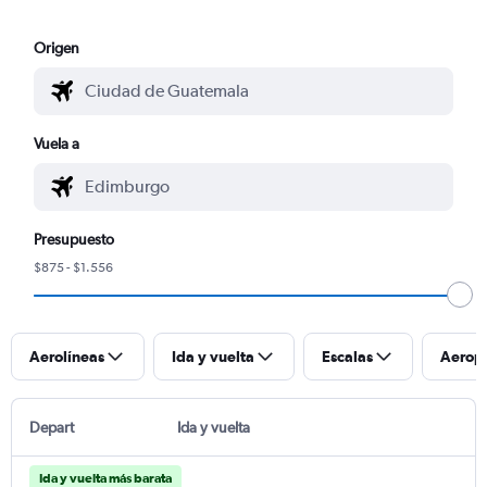
Origen
Vuela a
Presupuesto
$875 - $1.556
Aerolíneas
Ida y vuelta
Escalas
Aerop
Depart
Ida y vuelta
Ida y vuelta más barata