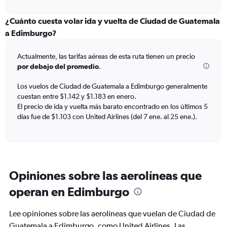
axis
interactive
displaying
chart
categories.
¿Cuánto cuesta volar ida y vuelta de Ciudad de Guatemala
Range:
a Edimburgo?
12
categories.
Actualmente, las tarifas aéreas de esta ruta tienen un precio
The
por debajo del promedio
.
chart
has
Los vuelos de Ciudad de Guatemala a Edimburgo generalmente
1
cuestan entre $1.142 y $1.183 en enero.
Y
axis
El precio de ida y vuelta más barato encontrado en los últimos 5
displaying
días fue de $1.103 con United Airlines (del 7 ene. al 25 ene.).
values.
Range:
0
to
2400.
Opiniones sobre las aerolíneas que
operan en Edimburgo
Lee opiniones sobre las aerolíneas que vuelan de Ciudad de
Guatemala a Edimburgo, como United Airlines. Las