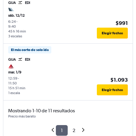
GUA
EDI
sáb. 12/12
6:24
-
$991
9:40
45 h 16 min
Elegir fechas
3 escalas
El más corto de solo ida
GUA
EDI
mar. 1/9
12:59
-
$1.093
11:50
15 h 51 min
Elegir fechas
1 escala
Mostrando 1-10 de 11 resultados
Precio más barato
1
2