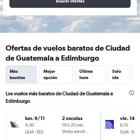
Buscar ofertas
Ofertas de vuelos baratos de Ciudad
de Guatemala a Edimburgo
Más
Mejor
Última
Solo
baratos
opción
hora
ida
Los vuelos más baratos de Ciudad de Guatemala a
Edimburgo
lun. 9/11
2 escalas
vie. 14/
9:30
19 h 25 min
6:15
-
Varias aerolíneas
-
GUA
EDI
GUA
EDI