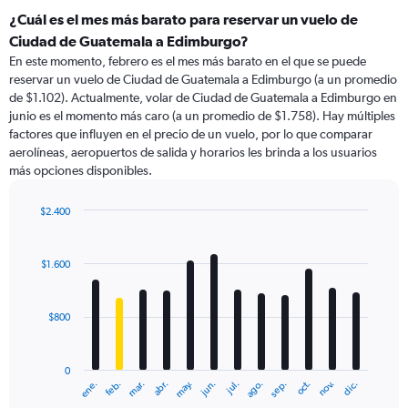
¿Cuál es el mes más barato para reservar un vuelo de
Ciudad de Guatemala a Edimburgo?
En este momento, febrero es el mes más barato en el que se puede
reservar un vuelo de Ciudad de Guatemala a Edimburgo (a un promedio
de $1.102). Actualmente, volar de Ciudad de Guatemala a Edimburgo en
junio es el momento más caro (a un promedio de $1.758). Hay múltiples
factores que influyen en el precio de un vuelo, por lo que comparar
aerolíneas, aeropuertos de salida y horarios les brinda a los usuarios
más opciones disponibles.
$2.400
Bar
Chart
graphic.
chart
with
$1.600
12
bars.
$800
The
chart
has
0
1
ene.
feb.
mar.
abr.
may.
jun.
jul.
ago.
sep.
oct.
nov.
dic.
X
End
of