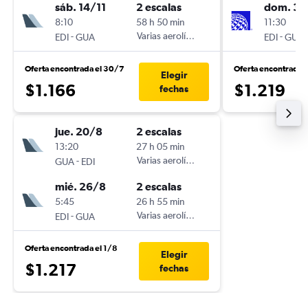
sáb. 14/11
2 escalas
dom. 30
8:10
58 h 50 min
11:30
-
Varias aerolíneas
-
EDI
GUA
EDI
GUA
Oferta encontrada el 30/7
Oferta encontrada 
Elegir
$1.166
$1.219
fechas
jue. 20/8
2 escalas
13:20
27 h 05 min
-
Varias aerolíneas
GUA
EDI
mié. 26/8
2 escalas
5:45
26 h 55 min
-
Varias aerolíneas
EDI
GUA
Oferta encontrada el 1/8
Elegir
$1.217
fechas