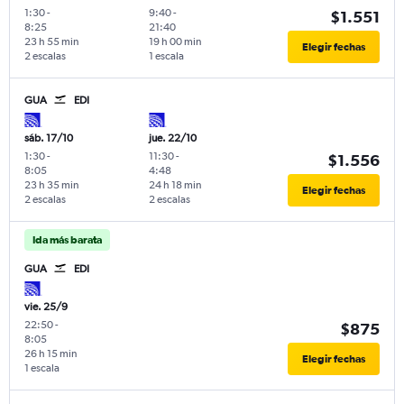
1:30
-
9:40
-
$1.551
8:25
21:40
23 h 55 min
19 h 00 min
Elegir fechas
2 escalas
1 escala
GUA
EDI
sáb. 17/10
jue. 22/10
1:30
-
11:30
-
$1.556
8:05
4:48
23 h 35 min
24 h 18 min
Elegir fechas
2 escalas
2 escalas
Ida más barata
GUA
EDI
vie. 25/9
22:50
-
$875
8:05
26 h 15 min
Elegir fechas
1 escala