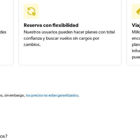
Reserva con flexibilidad
Via
edes
Nuestros usuarios pueden hacer planes con total
Mill
confianza y buscar vuelos sin cargos por
enco
cambios.
plan
info
pued
os, sin embargo,
los precios no están garantizados
.
tos?