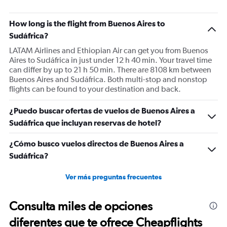
The
chart
has
How long is the flight from Buenos Aires to
1
Sudáfrica?
Y
LATAM Airlines and Ethiopian Air can get you from Buenos
axis
Aires to Sudáfrica in just under 12 h 40 min. Your travel time
displaying
can differ by up to 21 h 50 min. There are 8108 km between
values.
Buenos Aires and Sudáfrica. Both multi-stop and nonstop
Range:
flights can be found to your destination and back.
0
to
2400.
¿Puedo buscar ofertas de vuelos de Buenos Aires a
Sudáfrica que incluyan reservas de hotel?
¿Cómo busco vuelos directos de Buenos Aires a
Sudáfrica?
Ver más preguntas frecuentes
Consulta miles de opciones
diferentes que te ofrece Cheapflights