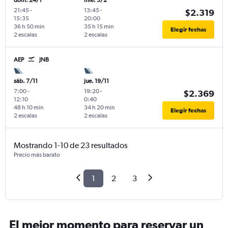
dom. 24/1
mié. 3/2
21:45
-
13:45
-
$2.319
15:35
20:00
36 h 50 min
35 h 15 min
Elegir fechas
2 escalas
2 escalas
AEP
JNB
sáb. 7/11
jue. 19/11
7:00
-
19:20
-
$2.369
12:10
0:40
48 h 10 min
34 h 20 min
Elegir fechas
2 escalas
2 escalas
Mostrando 1-10 de 23 resultados
Precio más barato
1
2
3
El mejor momento para reservar un