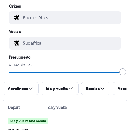
Origen
Vuela a
Presupuesto
$1.102 - $6.432
Aerolíneas
Ida y vuelta
Escalas
Aerop
Depart
Ida y vuelta
Ida y vuelta más barata