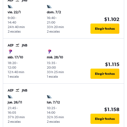
AEP
JNB
vie. 22/1
dom. 7/2
9:00
-
16:40
-
$1.102
14:40
21:00
24 h 40 min
33 h 20 min
Elegir fechas
2 escalas
2 escalas
AEP
JNB
sáb. 17/10
mié. 28/10
18:20
-
15:35
-
$1.115
12:00
20:00
12 h 40 min
33 h 25 min
Elegir fechas
1 escala
1 escala
AEP
JNB
jue. 26/11
lun. 7/12
21:45
-
10:25
-
$1.158
16:05
14:00
37 h 20 min
32 h 35 min
Elegir fechas
2 escalas
2 escalas