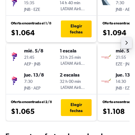
15:35
14 h 40 min
7:30
-
LATAM Airlines
-
JNB
EZE
JNB
AEP
Oferta encontrada el 1/8
Oferta encontrada 
Elegir
$1.064
$1.094
fechas
mié. 5/8
1 escala
mié. 5/8
21:45
33 h 25 min
21:55
-
LATAM Airlines
-
AEP
JNB
EZE
JNB
jue. 13/8
2 escalas
jue. 13/
7:30
32 h 00 min
14:30
-
LATAM Airlines
-
JNB
AEP
JNB
EZE
Oferta encontrada el 2/8
Oferta encontrada 
Elegir
$1.065
$1.108
fechas