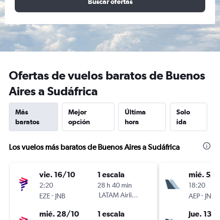
Buscar ofertas
Ofertas de vuelos baratos de Buenos
Aires a Sudáfrica
Más
Mejor
Última
Solo
baratos
opción
hora
ida
Los vuelos más baratos de Buenos Aires a Sudáfrica
vie. 16/10
1 escala
mié. 5/8
2:20
28 h 40 min
18:20
-
LATAM Airlines
-
EZE
JNB
AEP
JNB
mié. 28/10
1 escala
jue. 13/