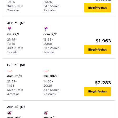
13:25
20:25
34 h 30 min
34 h 55 min
Elegir fechas
2 escalas
2 escalas
AEP
JNB
vie. 22/1
dom. 7/2
21:45
-
15:35
-
$1.963
12:45
20:00
34 h 00 min
33 h 25 min
Elegir fechas
1 escala
1 escala
EZE
JNB
dom. 13/9
mié. 30/9
21:55
-
14:30
-
$2.283
11:35
20:25
56 h 40 min
34 h 55 min
Elegir fechas
4 escalas
2 escalas
AEP
JNB