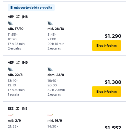
El más corto de ida y vuelta
AEP
JNB
sáb. 17/10
mié. 28/10
11:55
-
5:45
-
$1.290
10:20
21:00
17 h 25 min
20 h 15 min
Elegir fechas
2 escalas
2 escalas
AEP
JNB
sáb. 22/8
dom. 23/8
13:40
-
16:40
-
$1.388
12:10
20:00
17 h 30 min
32 h 20 min
Elegir fechas
1 escala
2 escalas
EZE
JNB
mié. 2/9
mié. 16/9
21:55
-
14:30
-
$1.552