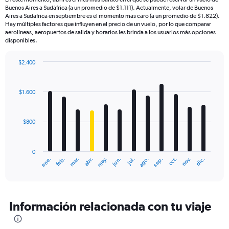
Buenos Aires a Sudáfrica (a un promedio de $1.111). Actualmente, volar de Buenos
Aires a Sudáfrica en septiembre es el momento más caro (a un promedio de $1.822).
Hay múltiples factores que influyen en el precio de un vuelo, por lo que comparar
aerolíneas, aeropuertos de salida y horarios les brinda a los usuarios más opciones
disponibles.
$2.400
Bar
Chart
graphic.
chart
with
$1.600
12
bars.
$800
The
chart
has
0
1
mar.
jun.
sep.
dic.
ene.
abr.
jul.
oct.
feb.
may.
ago.
nov.
X
End
of
axis
interactive
displaying
chart
categories.
Range:
Información relacionada con tu viaje
12
categories.