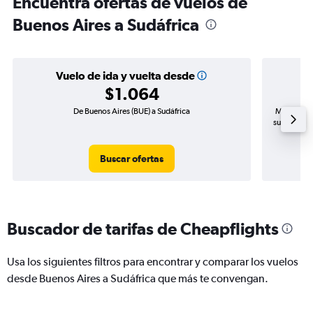
Encuentra ofertas de vuelos de
Buenos Aires a Sudáfrica
Vuelo de ida y vuelta desde
$1.064
De Buenos Aires (BUE) a Sudáfrica
Mayor dema
subida de p
Buscar ofertas
Buscador de tarifas de Cheapflights
Usa los siguientes filtros para encontrar y comparar los vuelos
desde Buenos Aires a Sudáfrica que más te convengan.