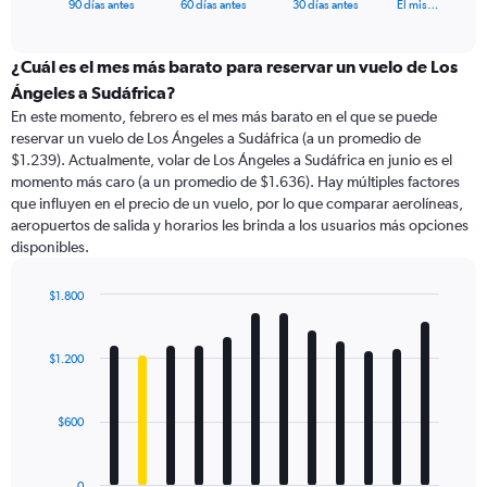
X
End
90 días antes
60 días antes
30 días antes
El mis…
of
axis
interactive
displaying
chart
categories.
¿Cuál es el mes más barato para reservar un vuelo de Los
Range:
Ángeles a Sudáfrica?
91
En este momento, febrero es el mes más barato en el que se puede
categories.
reservar un vuelo de Los Ángeles a Sudáfrica (a un promedio de
The
$1.239). Actualmente, volar de Los Ángeles a Sudáfrica en junio es el
chart
momento más caro (a un promedio de $1.636). Hay múltiples factores
has
que influyen en el precio de un vuelo, por lo que comparar aerolíneas,
1
aeropuertos de salida y horarios les brinda a los usuarios más opciones
Y
disponibles.
axis
displaying
values.
$1.800
Range:
Bar
Chart
0
graphic.
chart
with
to
$1.200
12
3000.
bars.
$600
The
chart
has
0