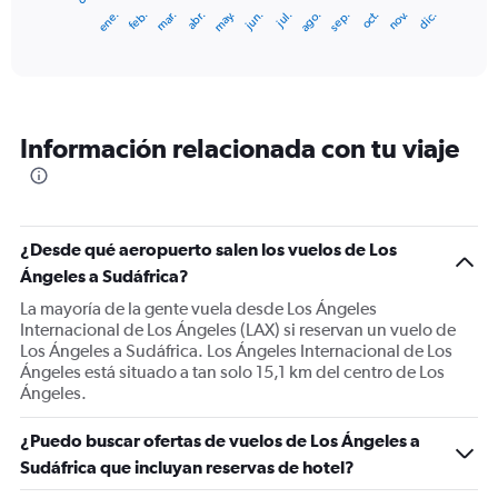
1
ene.
feb.
mar.
abr.
may.
jun.
jul.
ago.
sep.
oct.
nov.
dic.
X
End
of
axis
interactive
displaying
chart
categories.
Range:
12
Información relacionada con tu viaje
categories.
The
chart
has
1
¿Desde qué aeropuerto salen los vuelos de Los
Y
Ángeles a Sudáfrica?
axis
displaying
La mayoría de la gente vuela desde Los Ángeles
values.
Internacional de Los Ángeles (LAX) si reservan un vuelo de
Range:
Los Ángeles a Sudáfrica. Los Ángeles Internacional de Los
0
Ángeles está situado a tan solo 15,1 km del centro de Los
to
Ángeles.
1800.
¿Puedo buscar ofertas de vuelos de Los Ángeles a
Sudáfrica que incluyan reservas de hotel?