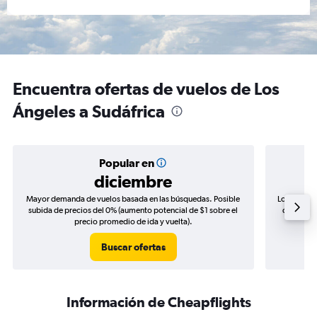
Encuentra ofertas de vuelos de Los
Ángeles a Sudáfrica
Popular en
diciembre
Mayor demanda de vuelos basada en las búsquedas. Posible
Los precio
subida de precios del 0% (aumento potencial de $1 sobre el
de precio
precio promedio de ida y vuelta).
Buscar ofertas
Información de Cheapflights