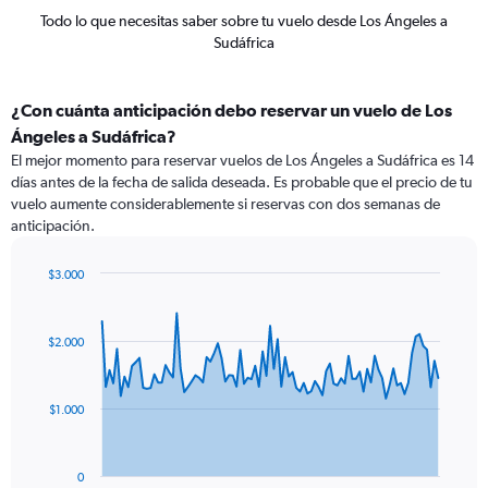
Todo lo que necesitas saber sobre tu vuelo desde Los Ángeles a
Sudáfrica
¿Con cuánta anticipación debo reservar un vuelo de Los
Ángeles a Sudáfrica?
El mejor momento para reservar vuelos de Los Ángeles a Sudáfrica es 14
días antes de la fecha de salida deseada. Es probable que el precio de tu
vuelo aumente considerablemente si reservas con dos semanas de
anticipación.
$3.000
Chart
Chart
graphic.
with
91
$2.000
data
points.
The
$1.000
chart
has
1
0