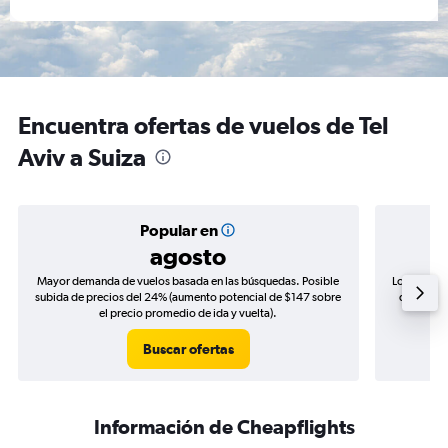
Encuentra ofertas de vuelos de Tel
Aviv a Suiza
Popular en
agosto
Mayor demanda de vuelos basada en las búsquedas. Posible
Los precio
subida de precios del 24% (aumento potencial de $147 sobre
de precio
el precio promedio de ida y vuelta).
Buscar ofertas
Información de Cheapflights