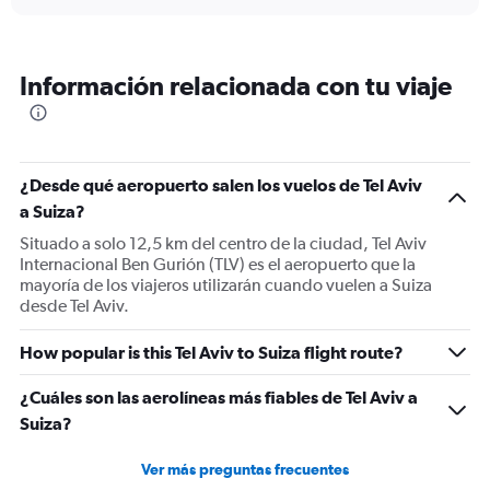
displaying
chart
categories.
Range:
6
Información relacionada con tu viaje
categories.
The
chart
has
1
¿Desde qué aeropuerto salen los vuelos de Tel Aviv
Y
a Suiza?
axis
displaying
Situado a solo 12,5 km del centro de la ciudad, Tel Aviv
Number
Internacional Ben Gurión (TLV) es el aeropuerto que la
of
mayoría de los viajeros utilizarán cuando vuelen a Suiza
flights.
desde Tel Aviv.
Range:
0
How popular is this Tel Aviv to Suiza flight route?
to
6.
¿Cuáles son las aerolíneas más fiables de Tel Aviv a
Suiza?
Ver más preguntas frecuentes