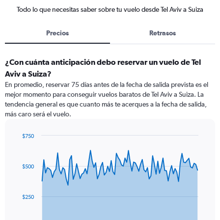
Todo lo que necesitas saber sobre tu vuelo desde Tel Aviv a Suiza
Precios
Retrasos
¿Con cuánta anticipación debo reservar un vuelo de Tel
Aviv a Suiza?
En promedio, reservar 75 días antes de la fecha de salida prevista es el
mejor momento para conseguir vuelos baratos de Tel Aviv a Suiza. La
tendencia general es que cuanto más te acerques a la fecha de salida,
más caro será el vuelo.
$750
Chart
Chart
graphic.
with
91
$500
data
points.
The
$250
chart
has