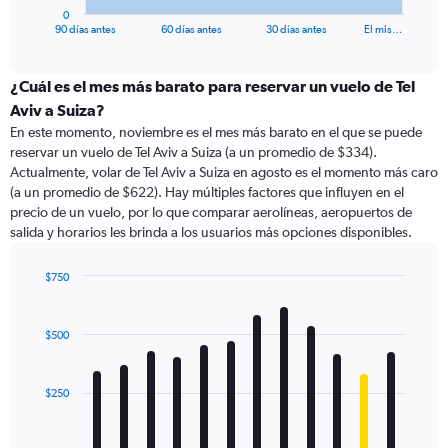
1
0
X
End
90 días antes
60 días antes
30 días antes
El mis…
of
axis
interactive
displaying
chart
categories.
¿Cuál es el mes más barato para reservar un vuelo de Tel
Range:
Aviv a Suiza?
91
En este momento, noviembre es el mes más barato en el que se puede
categories.
reservar un vuelo de Tel Aviv a Suiza (a un promedio de $334).
The
Actualmente, volar de Tel Aviv a Suiza en agosto es el momento más caro
chart
(a un promedio de $622). Hay múltiples factores que influyen en el
has
precio de un vuelo, por lo que comparar aerolíneas, aeropuertos de
1
salida y horarios les brinda a los usuarios más opciones disponibles.
Y
axis
displaying
$750
values.
Bar
Chart
Range:
graphic.
chart
with
0
$500
12
to
bars.
750.
$250
The
chart
has