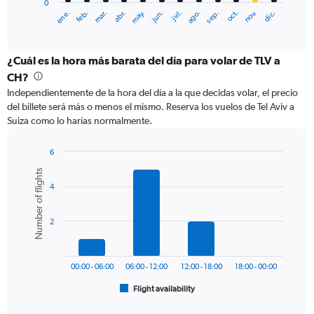
0
1
ene.
abr.
jul.
oct.
mar.
jun.
sep.
dic.
feb.
may.
ago.
nov.
X
End
of
axis
interactive
displaying
chart
categories.
¿Cuál es la hora más barata del día para volar de TLV a
Range:
CH?
12
Independientemente de la hora del día a la que decidas volar, el precio
categories.
del billete será más o menos el mismo. Reserva los vuelos de Tel Aviv a
The
Suiza como lo harías normalmente.
chart
has
1
6
Y
Bar
Chart
Number of flights
graphic.
chart
axis
4
with
displaying
6
values.
bars.
Range:
2
0
The
to
chart
750.
has
00:00 - 06:00
06:00 - 12:00
12:00 - 18:00
18:00 - 00:00
1
Flight availability
X
End
of
axis
interactive