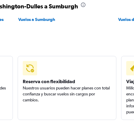
ashington-Dulles a Sumburgh
es
Vuelos a Sumburgh
Vuelos 
Reserva con flexibilidad
Via
edes
Nuestros usuarios pueden hacer planes con total
Mill
confianza y buscar vuelos sin cargos por
enco
cambios.
plan
info
pued