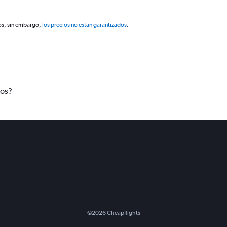
os, sin embargo,
los precios no están garantizados
.
tos?
©
2026
Cheapflights