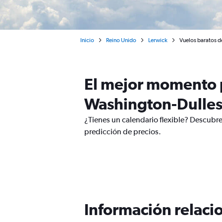
Inicio
Reino Unido
Lerwick
Vuelos baratos d
El mejor momento p
Washington-Dulle
¿Tienes un calendario flexible? Descubr
predicción de precios.
Información relacio