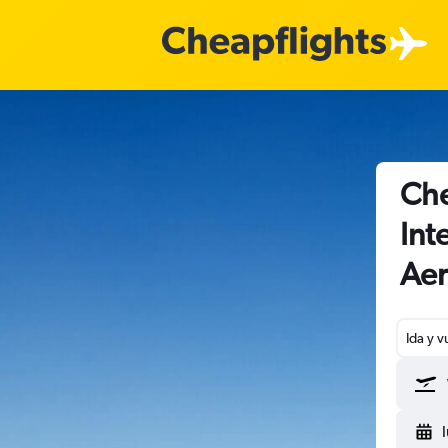
Che
Int
Aer
Ida y v