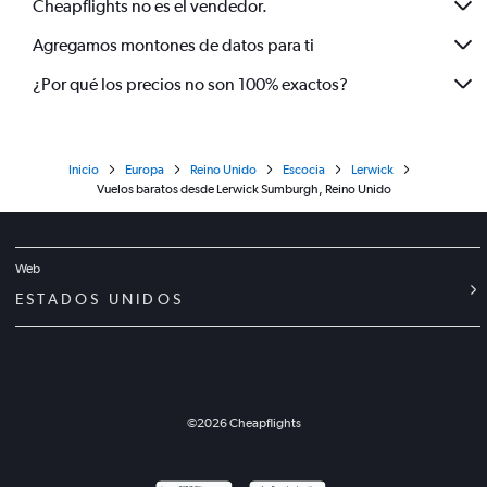
Cheapflights no es el vendedor.
Agregamos montones de datos para ti
¿Por qué los precios no son 100% exactos?
Inicio
Europa
Reino Unido
Escocia
Lerwick
Vuelos baratos desde Lerwick Sumburgh, Reino Unido
Web
ESTADOS UNIDOS
©
2026
Cheapflights