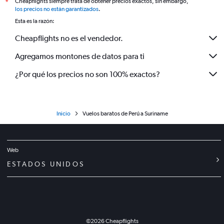
Cheapflights siempre trata de obtener precios exactos, sin embargo,
*
los precios no están garantizados
.
Esta es la razón:
Cheapflights no es el vendedor.
Agregamos montones de datos para ti
¿Por qué los precios no son 100% exactos?
Inicio
Vuelos baratos de Perú a Suriname
Web
ESTADOS UNIDOS
©
2026
Cheapflights