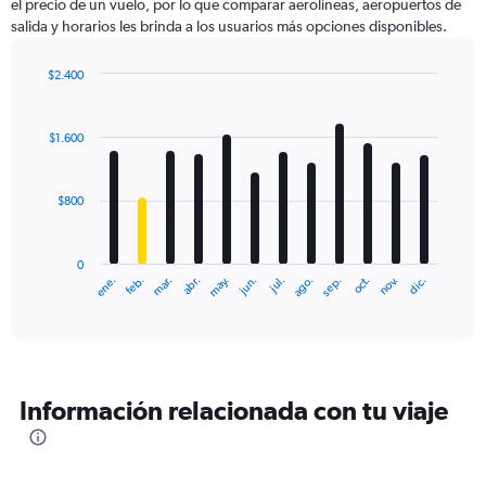
el precio de un vuelo, por lo que comparar aerolíneas, aeropuertos de
salida y horarios les brinda a los usuarios más opciones disponibles.
$2.400
Bar
Chart
graphic.
chart
with
$1.600
12
bars.
$800
The
chart
has
0
1
ene.
feb.
mar.
abr.
may.
jun.
jul.
ago.
sep.
oct.
nov.
dic.
X
End
of
axis
interactive
displaying
chart
categories.
Range:
12
Información relacionada con tu viaje
categories.
The
chart
has