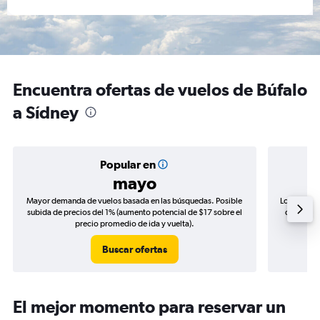
Encuentra ofertas de vuelos de Búfalo
a Sídney
Popular en
mayo
Mayor demanda de vuelos basada en las búsquedas. Posible
Los precio
subida de precios del 1% (aumento potencial de $17 sobre el
de precio
precio promedio de ida y vuelta).
Buscar ofertas
El mejor momento para reservar un