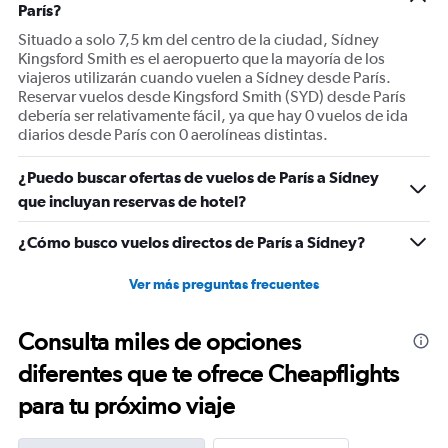
París?
axis
displaying
Situado a solo 7,5 km del centro de la ciudad, Sídney
Number
Kingsford Smith es el aeropuerto que la mayoría de los
of
viajeros utilizarán cuando vuelen a Sídney desde París.
flights.
Reservar vuelos desde Kingsford Smith (SYD) desde París
Range:
debería ser relativamente fácil, ya que hay 0 vuelos de ida
0
diarios desde París con 0 aerolíneas distintas.
to
2.4.
¿Puedo buscar ofertas de vuelos de París a Sídney
que incluyan reservas de hotel?
¿Cómo busco vuelos directos de París a Sídney?
Ver más preguntas frecuentes
Consulta miles de opciones
diferentes que te ofrece Cheapflights
para tu próximo viaje