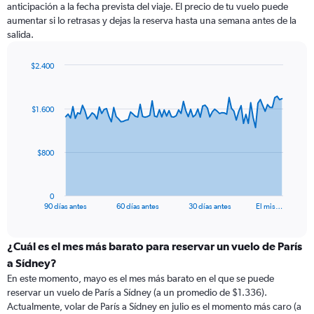
anticipación a la fecha prevista del viaje. El precio de tu vuelo puede
aumentar si lo retrasas y dejas la reserva hasta una semana antes de la
salida.
$2.400
Chart
Chart
graphic.
with
91
$1.600
data
points.
The
$800
chart
has
1
0
X
End
90 días antes
60 días antes
30 días antes
El mis…
of
axis
interactive
displaying
chart
categories.
¿Cuál es el mes más barato para reservar un vuelo de París
Range:
a Sídney?
91
En este momento, mayo es el mes más barato en el que se puede
categories.
reservar un vuelo de París a Sídney (a un promedio de $1.336).
The
Actualmente, volar de París a Sídney en julio es el momento más caro (a
chart