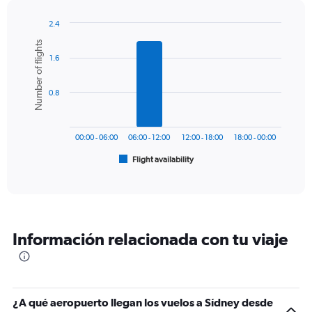
has
1
2.4
Y
Bar
Chart
Number of flights
graphic.
chart
axis
1.6
with
displaying
6
values.
bars.
Range:
0.8
0
The
to
chart
2400.
has
00:00 - 06:00
06:00 - 12:00
12:00 - 18:00
18:00 - 00:00
1
Flight availability
X
End
of
axis
interactive
displaying
chart
categories.
Range:
6
Información relacionada con tu viaje
categories.
The
chart
has
1
¿A qué aeropuerto llegan los vuelos a Sídney desde
Y