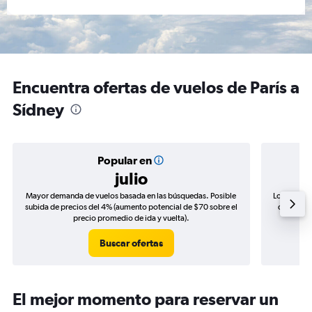
Encuentra ofertas de vuelos de París a
Sídney
Popular en
julio
Mayor demanda de vuelos basada en las búsquedas. Posible
Los precio
subida de precios del 4% (aumento potencial de $70 sobre el
de precio
precio promedio de ida y vuelta).
Buscar ofertas
El mejor momento para reservar un