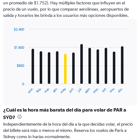
un promedio de $1.752). Hay múltiples factores que influyen en el
has
precio de un vuelo, por lo que comparar aerolíneas, aeropuertos de
1
salida y horarios les brinda a los usuarios más opciones disponibles.
Y
axis
displaying
$2.400
values.
Bar
Chart
Range:
graphic.
chart
with
0
$1.600
12
to
bars.
2400.
$800
The
chart
has
0
1
ene.
feb.
mar.
abr.
may.
jun.
jul.
ago.
sep.
oct.
nov.
dic.
X
End
of
axis
interactive
displaying
chart
categories.
¿Cuál es la hora más barata del día para volar de PAR a
Range:
SYD?
12
Independientemente de la hora del día a la que decidas volar, el precio
categories.
del billete será más o menos el mismo. Reserva los vuelos de París a
The
Sídney como lo harías normalmente.
chart