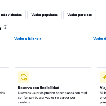
 más visitadas
Vuelos populares
Vuelos por clase
a
Vuelos a Tailandia
Vuelos 
Reserva con flexibilidad
Via
edes
Nuestros usuarios pueden hacer planes con total
Mill
confianza y buscar vuelos sin cargos por
enco
cambios.
plan