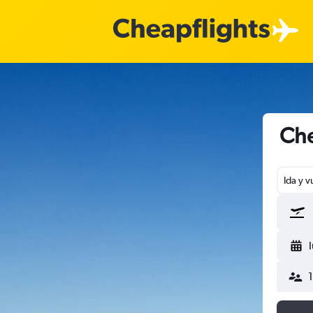
Che
Ida y v