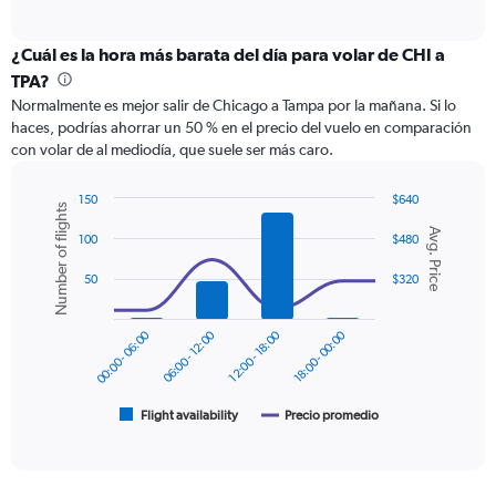
of
axis
interactive
displaying
chart
categories.
¿Cuál es la hora más barata del día para volar de CHI a
Range:
TPA?
12
Normalmente es mejor salir de Chicago a Tampa por la mañana. Si lo
categories.
haces, podrías ahorrar un 50 % en el precio del vuelo en comparación
The
con volar de al mediodía, que suele ser más caro.
chart
has
1
150
$640
Number of flights
Y
Combination
Chart
Avg. Price
graphic.
chart
axis
100
$480
with
displaying
2
50
$320
values.
data
Range:
series.
0
00:00 - 06:00
06:00 - 12:00
12:00 - 18:00
18:00 - 00:00
to
The
450.
chart
has
1
Flight availability
Precio promedio
End
of
X
interactive
axis
chart
displaying