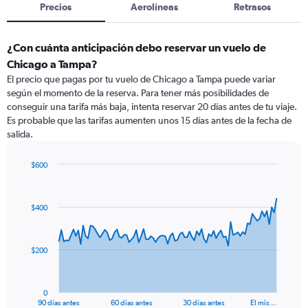
Precios
Aerolíneas
Retrasos
¿Con cuánta anticipación debo reservar un vuelo de
Chicago a Tampa?
El precio que pagas por tu vuelo de Chicago a Tampa puede variar
según el momento de la reserva. Para tener más posibilidades de
conseguir una tarifa más baja, intenta reservar 20 días antes de tu viaje.
Es probable que las tarifas aumenten unos 15 días antes de la fecha de
salida.
$600
Chart
Chart
graphic.
with
91
$400
data
points.
The
$200
chart
has
1
0
X
End
90 días antes
60 días antes
30 días antes
El mis…