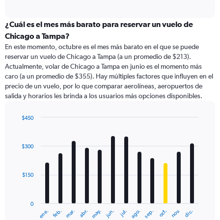
of
axis
interactive
displaying
chart
categories.
¿Cuál es el mes más barato para reservar un vuelo de
Range:
Chicago a Tampa?
91
En este momento, octubre es el mes más barato en el que se puede
categories.
reservar un vuelo de Chicago a Tampa (a un promedio de $213).
The
Actualmente, volar de Chicago a Tampa en junio es el momento más
chart
caro (a un promedio de $355). Hay múltiples factores que influyen en el
has
precio de un vuelo, por lo que comparar aerolíneas, aeropuertos de
1
salida y horarios les brinda a los usuarios más opciones disponibles.
Y
axis
displaying
$450
values.
Bar
Chart
Range:
graphic.
chart
with
0
$300
12
to
bars.
600.
$150
The
chart
has
0
1
ene.
feb.
mar.
abr.
may.
jun.
jul.
ago.
sep.
oct.
nov.
dic.
X
End