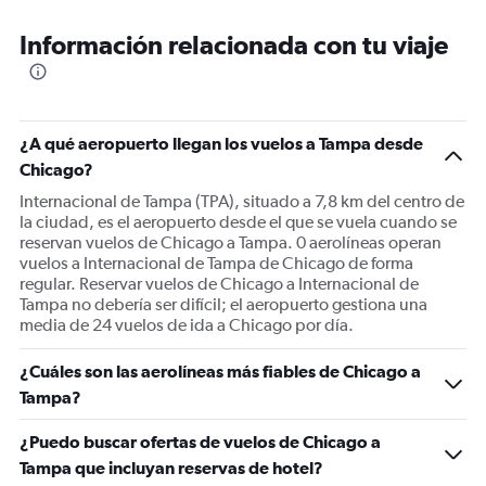
categories.
Range:
Información relacionada con tu viaje
6
categories.
The
chart
has
¿A qué aeropuerto llegan los vuelos a Tampa desde
2
Y
Chicago?
axes
Internacional de Tampa (TPA), situado a 7,8 km del centro de
displaying
la ciudad, es el aeropuerto desde el que se vuela cuando se
Avg.
reservan vuelos de Chicago a Tampa. 0 aerolíneas operan
Price
vuelos a Internacional de Tampa de Chicago de forma
and
regular. Reservar vuelos de Chicago a Internacional de
Number
Tampa no debería ser difícil; el aeropuerto gestiona una
of
media de 24 vuelos de ida a Chicago por día.
flights.
¿Cuáles son las aerolíneas más fiables de Chicago a
Tampa?
¿Puedo buscar ofertas de vuelos de Chicago a
Tampa que incluyan reservas de hotel?