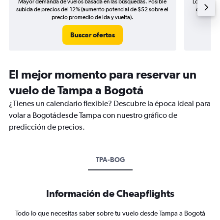
Mayor demanda de vuelos basada en las búsquedas. Posible
Los precio
subida de precios del 12% (aumento potencial de $52 sobre el
de precio
precio promedio de ida y vuelta).
Buscar ofertas
El mejor momento para reservar un
vuelo de Tampa a Bogotá
¿Tienes un calendario flexible? Descubre la época ideal para
volar a Bogotádesde Tampa con nuestro gráfico de
predicción de precios.
TPA-BOG
Información de Cheapflights
Todo lo que necesitas saber sobre tu vuelo desde Tampa a Bogotá