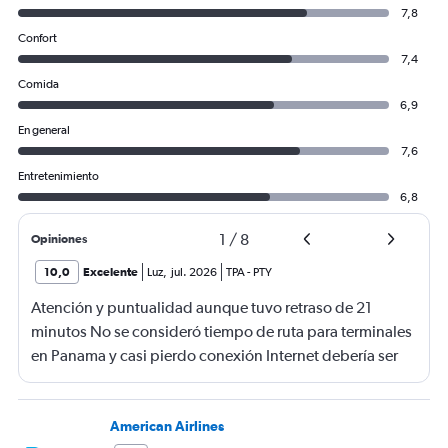
7,8
Confort
7,4
Comida
6,9
En general
7,6
Entretenimiento
6,8
1
/
8
Opiniones
10,0
Excelente
Luz
,
jul. 2026
TPA
-
PTY
Atención y puntualidad aunque tuvo retraso de 21
minutos No se consideró tiempo de ruta para terminales
en Panama y casi pierdo conexión Internet debería ser
gratis
American Airlines