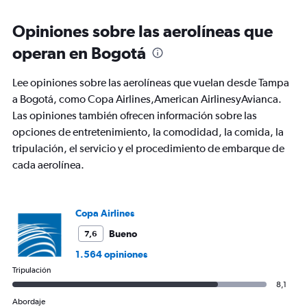
Range:
6
Opiniones sobre las aerolíneas que
categories.
The
operan en Bogotá
chart
has
Lee opiniones sobre las aerolíneas que vuelan desde Tampa
1
Y
a Bogotá, como Copa Airlines,American AirlinesyAvianca.
axis
Las opiniones también ofrecen información sobre las
displaying
opciones de entretenimiento, la comodidad, la comida, la
Number
tripulación, el servicio y el procedimiento de embarque de
of
flights.
cada aerolínea.
Range:
0
to
Copa Airlines
15.
Bueno
7,6
1.564 opiniones
Tripulación
8,1
Abordaje