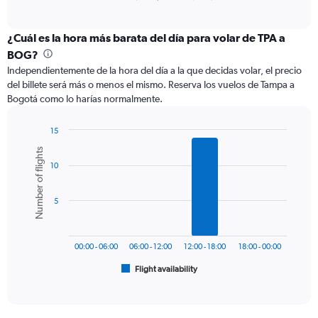
of
axis
interactive
displaying
chart
categories.
¿Cuál es la hora más barata del día para volar de TPA a
Range:
BOG?
12
Independientemente de la hora del día a la que decidas volar, el precio
categories.
del billete será más o menos el mismo. Reserva los vuelos de Tampa a
The
Bogotá como lo harías normalmente.
chart
has
1
15
Y
Bar
Chart
Number of flights
graphic.
chart
axis
10
with
displaying
6
values.
bars.
Range:
5
0
The
to
chart
600.
has
00:00 - 06:00
06:00 - 12:00
12:00 - 18:00
18:00 - 00:00
1
Flight availability
X
End
of
axis
interactive
displaying
chart
categories.