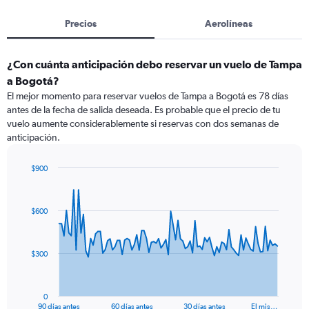
Precios
Aerolíneas
¿Con cuánta anticipación debo reservar un vuelo de Tampa
a Bogotá?
El mejor momento para reservar vuelos de Tampa a Bogotá es 78 días
antes de la fecha de salida deseada. Es probable que el precio de tu
vuelo aumente considerablemente si reservas con dos semanas de
anticipación.
$900
Chart
Chart
graphic.
with
91
$600
data
points.
The
$300
chart
has
1
0
X
End
90 días antes
60 días antes
30 días antes
El mis…