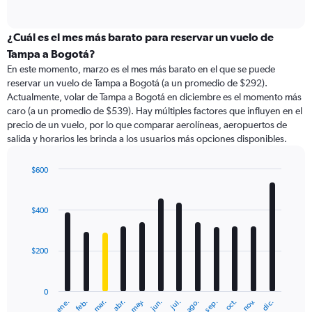
of
axis
interactive
displaying
chart
categories.
¿Cuál es el mes más barato para reservar un vuelo de
Range:
Tampa a Bogotá?
91
En este momento, marzo es el mes más barato en el que se puede
categories.
reservar un vuelo de Tampa a Bogotá (a un promedio de $292).
The
Actualmente, volar de Tampa a Bogotá en diciembre es el momento más
chart
caro (a un promedio de $539). Hay múltiples factores que influyen en el
has
precio de un vuelo, por lo que comparar aerolíneas, aeropuertos de
1
salida y horarios les brinda a los usuarios más opciones disponibles.
Y
axis
displaying
$600
values.
Bar
Chart
Range:
graphic.
chart
with
0
$400
12
to
bars.
900.
$200
The
chart
has
0
1
ene.
abr.
jul.
oct.
mar.
jun.
sep.
dic.
feb.
may.
ago.
nov.
X
End