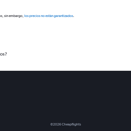
os, sin embargo,
los precios no están garantizados
.
tos?
©
2026
Cheapflights