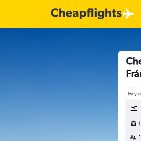
Che
Frá
Ida y v