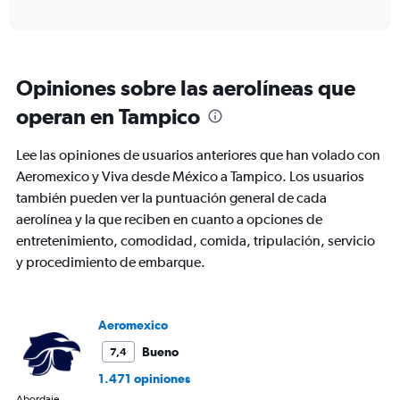
X
interactive
axis
chart
displaying
categories.
Range:
Opiniones sobre las aerolíneas que
6
categories.
operan en Tampico
The
chart
Lee las opiniones de usuarios anteriores que han volado con
has
2
Aeromexico y Viva desde México a Tampico. Los usuarios
Y
también pueden ver la puntuación general de cada
axes
aerolínea y la que reciben en cuanto a opciones de
displaying
entretenimiento, comodidad, comida, tripulación, servicio
Avg.
Price
y procedimiento de embarque.
and
Number
of
flights.
Aeromexico
Bueno
7,4
1.471 opiniones
Abordaje