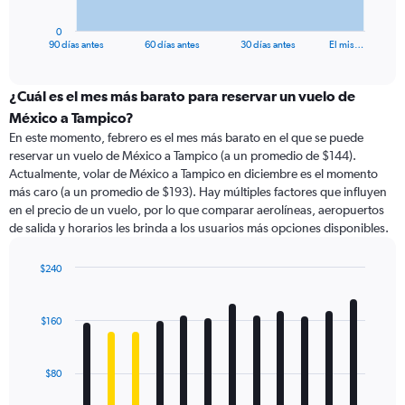
has
1
0
X
End
90 días antes
60 días antes
30 días antes
El mis…
of
axis
interactive
displaying
chart
categories.
¿Cuál es el mes más barato para reservar un vuelo de
Range:
México a Tampico?
91
En este momento, febrero es el mes más barato en el que se puede
categories.
reservar un vuelo de México a Tampico (a un promedio de $144).
The
Actualmente, volar de México a Tampico en diciembre es el momento
chart
más caro (a un promedio de $193). Hay múltiples factores que influyen
has
en el precio de un vuelo, por lo que comparar aerolíneas, aeropuertos
1
de salida y horarios les brinda a los usuarios más opciones disponibles.
Y
axis
displaying
$240
values.
Bar
Chart
Range:
graphic.
chart
with
0
$160
12
to
bars.
300.
$80
The
chart