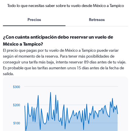
Todo lo que necesitas saber sobre tu vuelo desde México a Tampico
Precios
Retrasos
¿Con cuánta anticipación debo reservar un vuelo de
México a Tampico?
El precio que pagas por tu vuelo de México a Tampico puede variar
según el momento de la reserva. Para tener más posibilidades de
conseguir una tarifa más baja, intenta reservar 89 días antes de tu viaje.
Es probable que las tarifas aumenten unos 15 días antes de la fecha de
salida.
$300
Chart
Chart
graphic.
with
91
$200
data
points.
The
$100
chart