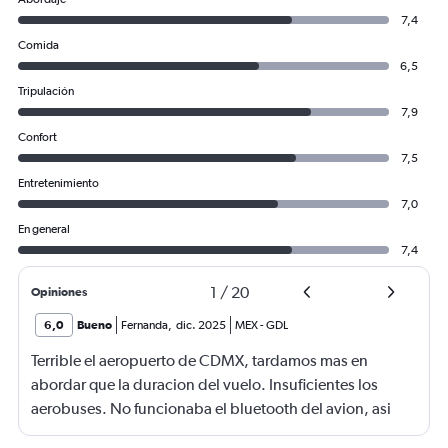
7,4
Comida
6,5
Tripulación
7,9
Confort
7,5
Entretenimiento
7,0
En general
7,4
1
/
20
Opiniones
6,0
Bueno
Fernanda
,
dic. 2025
MEX
-
GDL
Terrible el aeropuerto de CDMX, tardamos mas en
abordar que la duracion del vuelo. Insuficientes los
aerobuses. No funcionaba el bluetooth del avion, asi
quq E no lo pude utilizar