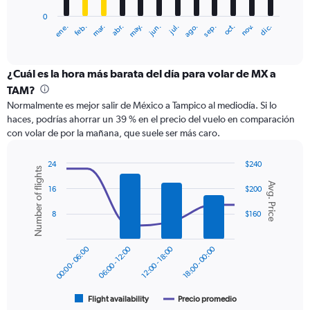
has
0
1
ene.
feb.
mar.
abr.
may.
jun.
jul.
ago.
sep.
oct.
nov.
dic.
X
End
of
axis
interactive
displaying
chart
categories.
¿Cuál es la hora más barata del día para volar de MX a
Range:
TAM?
12
Normalmente es mejor salir de México a Tampico al mediodía. Si lo
categories.
haces, podrías ahorrar un 39 % en el precio del vuelo en comparación
The
con volar de por la mañana, que suele ser más caro.
chart
has
1
24
$240
Number of flights
Y
Combination
Chart
Avg. Price
graphic.
chart
axis
16
$200
with
displaying
2
8
$160
values.
data
Range:
series.
0
00:00 - 06:00
06:00 - 12:00
12:00 - 18:00
18:00 - 00:00
to
The
240.
chart
has
1
Flight availability
Precio promedio
End
of