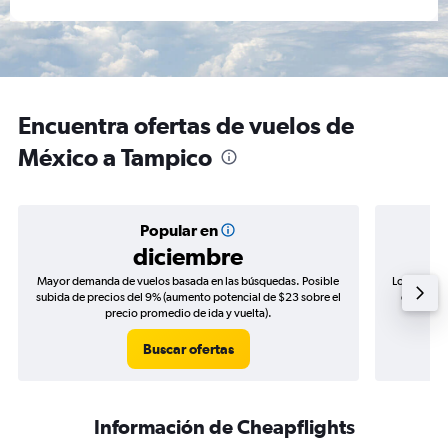
Encuentra ofertas de vuelos de
México a Tampico
Popular en
diciembre
Mayor demanda de vuelos basada en las búsquedas. Posible
Los precio
subida de precios del 9% (aumento potencial de $23 sobre el
de precio
precio promedio de ida y vuelta).
Buscar ofertas
Información de Cheapflights