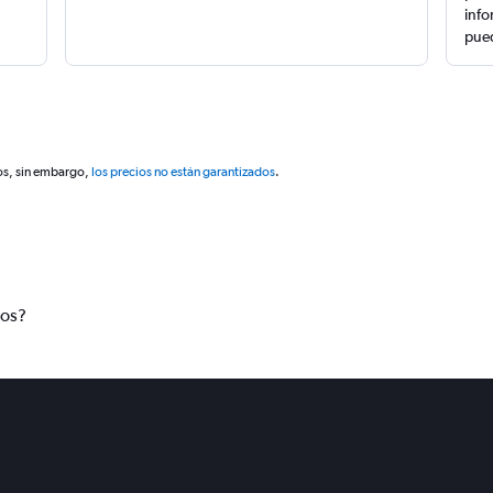
info
pued
os, sin embargo,
los precios no están garantizados
.
tos?