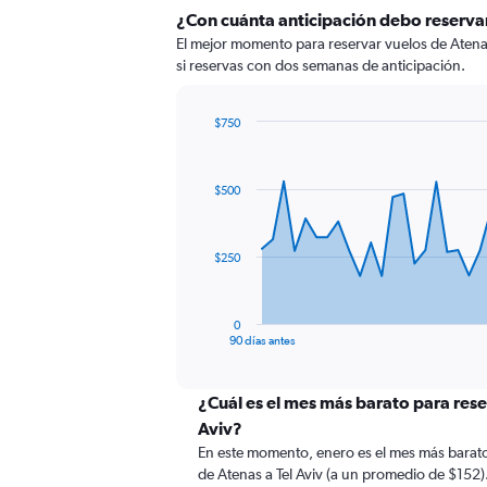
¿Con cuánta anticipación debo reservar
El mejor momento para reservar vuelos de Atenas
si reservas con dos semanas de anticipación.
$750
Chart
Chart
graphic.
with
91
$500
data
points.
The
$250
chart
has
1
0
X
End
90 días antes
of
axis
interactive
displaying
chart
categories.
¿Cuál es el mes más barato para rese
Range:
Aviv?
91
En este momento, enero es el mes más barato
categories.
de Atenas a Tel Aviv (a un promedio de $152)
The