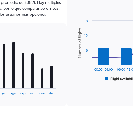
n promedio de $382). Hay múltiples
lo, por lo que comparar aerolíneas,
a los usuarios más opciones
18
Combination
Chart
Number of flights
graphic.
chart
12
with
2
data
series.
6
The
chart
00:00 - 06:00
06:00 - 12:
has
1
Flight availabil
End
of
X
interactive
axis
chart
jul.
ago.
sep.
oct.
nov.
dic.
displaying
categories.
Range:
6
categories.
The
chart