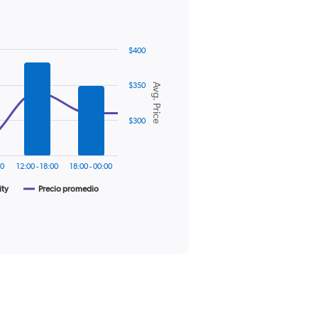
$400
$350
Avg. Price
$300
00
12:00 - 18:00
18:00 - 00:00
ity
Precio promedio