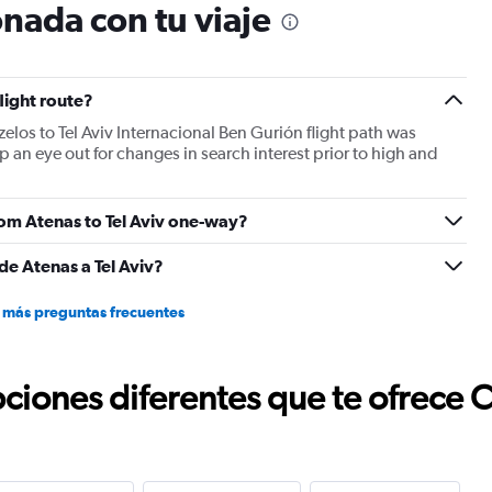
nada con tu viaje
has
2
Y
axes
displaying
flight route?
Avg.
zelos to Tel Aviv Internacional Ben Gurión flight path was
Price
 an eye out for changes in search interest prior to high and
and
Number
of
flights.
from Atenas to Tel Aviv one-way?
de Atenas a Tel Aviv?
 más preguntas frecuentes
ciones diferentes que te ofrece 