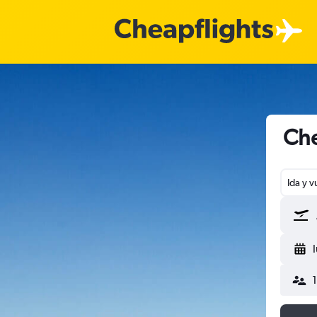
Che
Ida y v