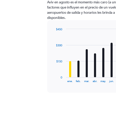
Aviv en agosto es el momento más caro (a u
chart
factores que influyen en el precio de un vue
has
aeropuertos de salida y horarios les brinda 
1
disponibles.
Y
axis
displaying
$450
values.
Bar
Chart
Range:
graphic.
chart
with
0
$300
12
to
bars.
750.
The
$150
chart
has
1
0
X
End
ene.
feb.
mar.
abr.
may.
jun.
of
axis
interactive
displaying
chart
categories.
Range:
12
categories.
The