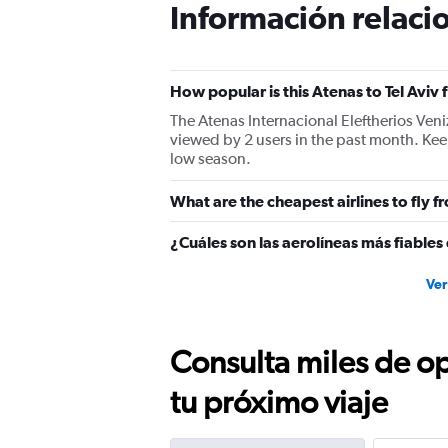
Información relacio
chart
has
1
Y
How popular is this Atenas to Tel Aviv 
axis
displaying
The Atenas Internacional Eleftherios Veni
values.
viewed by 2 users in the past month. Keep
Range:
low season.
0
to
What are the cheapest airlines to fly 
450.
¿Cuáles son las aerolíneas más fiables 
Ver
Consulta miles de op
tu próximo viaje