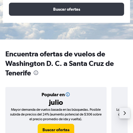
Buscar ofertas
Encuentra ofertas de vuelos de
Washington D. C. a Santa Cruz de
Tenerife
Popular en
julio
Mayor demanda de vuelos basada en las búsquedas. Posible
Los precio
subida de precios del 24% (aumento potencial de $306 sobre
de precios
el precio promedio de ida y vuelta).
Buscar ofertas