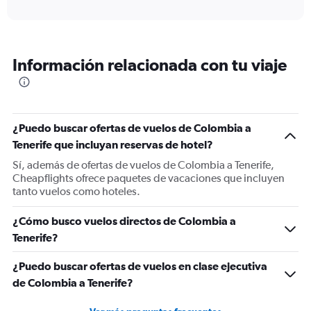
axis
interactive
displaying
chart
categories.
Range:
12
Información relacionada con tu viaje
categories.
The
chart
has
1
¿Puedo buscar ofertas de vuelos de Colombia a
Y
Tenerife que incluyan reservas de hotel?
axis
displaying
Sí, además de ofertas de vuelos de Colombia a Tenerife,
values.
Cheapflights ofrece paquetes de vacaciones que incluyen
Range:
tanto vuelos como hoteles.
0
to
¿Cómo busco vuelos directos de Colombia a
1500.
Tenerife?
¿Puedo buscar ofertas de vuelos en clase ejecutiva
de Colombia a Tenerife?