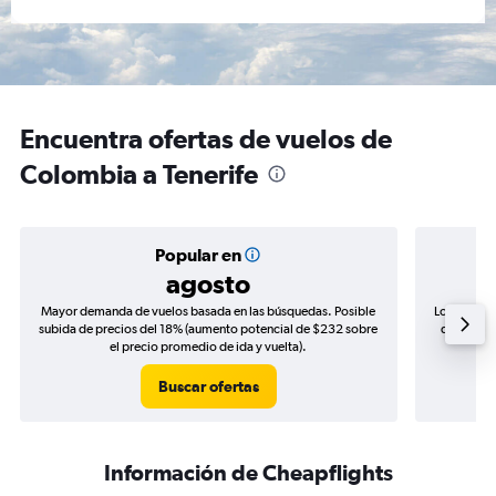
Encuentra ofertas de vuelos de
Colombia a Tenerife
Popular en
agosto
Mayor demanda de vuelos basada en las búsquedas. Posible
Los precio
subida de precios del 18% (aumento potencial de $232 sobre
de precios
el precio promedio de ida y vuelta).
Buscar ofertas
Información de Cheapflights