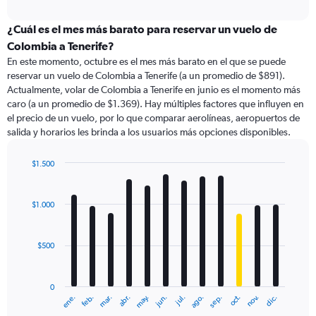
axis
interactive
displaying
chart
categories.
¿Cuál es el mes más barato para reservar un vuelo de
Range:
Colombia a Tenerife?
84
En este momento, octubre es el mes más barato en el que se puede
categories.
reservar un vuelo de Colombia a Tenerife (a un promedio de $891).
The
Actualmente, volar de Colombia a Tenerife en junio es el momento más
chart
caro (a un promedio de $1.369). Hay múltiples factores que influyen en
has
el precio de un vuelo, por lo que comparar aerolíneas, aeropuertos de
1
salida y horarios les brinda a los usuarios más opciones disponibles.
Y
axis
displaying
$1.500
values.
Bar
Chart
Range:
graphic.
chart
with
0
$1.000
12
to
bars.
3600.
$500
The
chart
has
0
1
ene.
feb.
mar.
abr.
may.
jun.
jul.
ago.
sep.
oct.
nov.
dic.
X
End
of