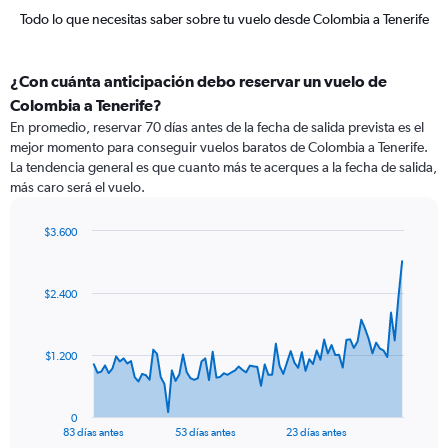
Todo lo que necesitas saber sobre tu vuelo desde Colombia a Tenerife
¿Con cuánta anticipación debo reservar un vuelo de
Colombia a Tenerife?
En promedio, reservar 70 días antes de la fecha de salida prevista es el
mejor momento para conseguir vuelos baratos de Colombia a Tenerife.
La tendencia general es que cuanto más te acerques a la fecha de salida,
más caro será el vuelo.
$3.600
Chart
Chart
graphic.
with
84
$2.400
data
points.
The
$1.200
chart
has
1
0
X
End
83 días antes
53 días antes
23 días antes
of