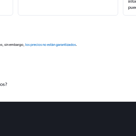
info
pued
os, sin embargo,
los precios no están garantizados
.
tos?