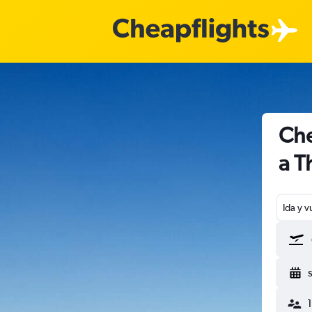
Che
a T
Ida y v