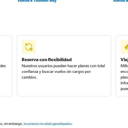
Vuelos a Thunder Bay
Vuelos 
Reserva con flexibilidad
Via
edes
Nuestros usuarios pueden hacer planes con total
Mill
confianza y buscar vuelos sin cargos por
enco
cambios.
plan
info
pued
os, sin embargo,
los precios no están garantizados
.