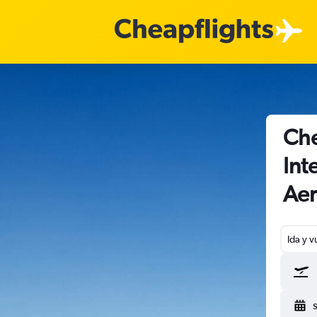
Che
Int
Aer
Ida y v