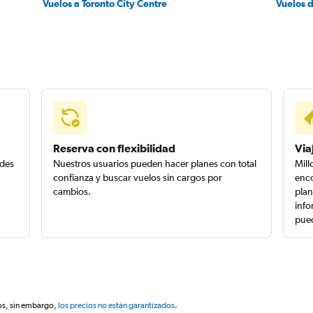
Vuelos a Toronto City Centre
Vuelos 
Reserva con flexibilidad
Via
edes
Nuestros usuarios pueden hacer planes con total
Mill
confianza y buscar vuelos sin cargos por
enco
cambios.
plan
info
pued
os, sin embargo,
los precios no están garantizados
.