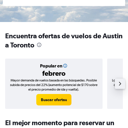
Encuentra ofertas de vuelos de Austin
a Toronto
Popular en
febrero
Mayor demanda de vuelos basada en las búsquedas. Posible
Los precio
subida de precios del 22% (aumento potencial de $170 sobre
de precios
el precio promedio de ida y vuelta).
Buscar ofertas
El mejor momento para reservar un