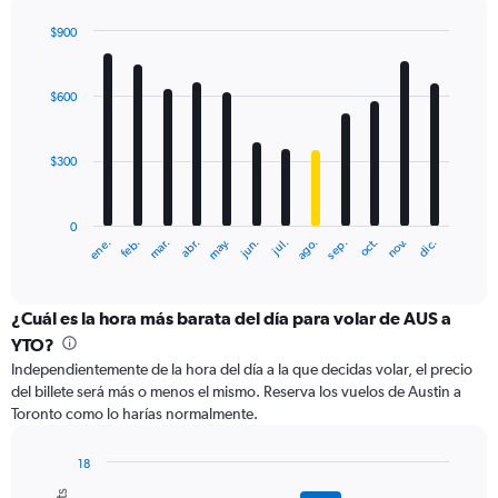
axis
displaying
$900
values.
Bar
Chart
Range:
graphic.
chart
with
0
$600
12
to
bars.
2400.
$300
The
chart
has
0
1
ene.
abr.
jul.
oct.
mar.
jun.
sep.
dic.
feb.
may.
ago.
nov.
X
End
of
axis
interactive
displaying
chart
categories.
¿Cuál es la hora más barata del día para volar de AUS a
Range:
YTO?
12
Independientemente de la hora del día a la que decidas volar, el precio
categories.
del billete será más o menos el mismo. Reserva los vuelos de Austin a
The
Toronto como lo harías normalmente.
chart
has
1
18
Y
Bar
Chart