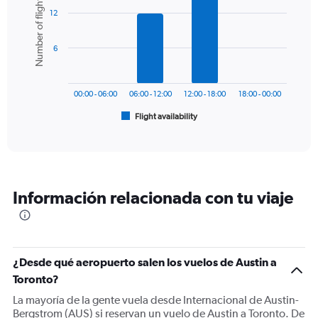
Number of flights
graphic.
chart
axis
12
with
displaying
6
values.
bars.
Range:
6
0
The
to
chart
900.
has
00:00 - 06:00
06:00 - 12:00
12:00 - 18:00
18:00 - 00:00
1
Flight availability
X
End
of
axis
interactive
displaying
chart
categories.
Range:
6
Información relacionada con tu viaje
categories.
The
chart
has
1
¿Desde qué aeropuerto salen los vuelos de Austin a
Y
Toronto?
axis
displaying
La mayoría de la gente vuela desde Internacional de Austin-
Number
Bergstrom (AUS) si reservan un vuelo de Austin a Toronto. De