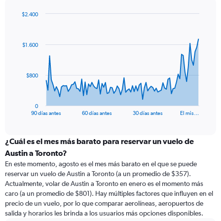
$2.400
Chart
Chart
graphic.
with
91
$1.600
data
points.
The
$800
chart
has
1
0
X
End
90 días antes
60 días antes
30 días antes
El mis…
of
axis
interactive
displaying
chart
categories.
¿Cuál es el mes más barato para reservar un vuelo de
Range:
Austin a Toronto?
91
En este momento, agosto es el mes más barato en el que se puede
categories.
reservar un vuelo de Austin a Toronto (a un promedio de $357).
The
Actualmente, volar de Austin a Toronto en enero es el momento más
chart
caro (a un promedio de $801). Hay múltiples factores que influyen en el
has
precio de un vuelo, por lo que comparar aerolíneas, aeropuertos de
1
salida y horarios les brinda a los usuarios más opciones disponibles.
Y