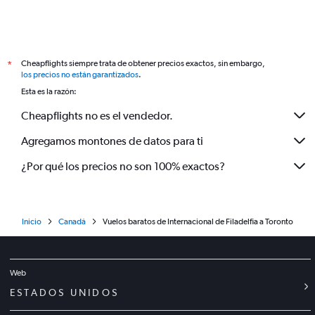
Cheapflights siempre trata de obtener precios exactos, sin embargo,
*
los precios no están garantizados
.
Esta es la razón:
Cheapflights no es el vendedor.
Agregamos montones de datos para ti
¿Por qué los precios no son 100% exactos?
Inicio
Canadá
Vuelos baratos de Internacional de Filadelfia a Toronto
Web
ESTADOS UNIDOS