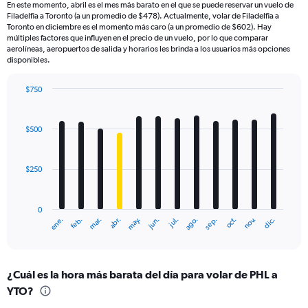
En este momento, abril es el mes más barato en el que se puede reservar un vuelo de
Filadelfia a Toronto (a un promedio de $478). Actualmente, volar de Filadelfia a
Toronto en diciembre es el momento más caro (a un promedio de $602). Hay
múltiples factores que influyen en el precio de un vuelo, por lo que comparar
aerolíneas, aeropuertos de salida y horarios les brinda a los usuarios más opciones
disponibles.
$750
Bar
Chart
graphic.
chart
with
$500
12
bars.
$250
The
chart
has
0
1
ene.
feb.
mar.
abr.
may.
jun.
jul.
ago.
sep.
oct.
nov.
dic.
X
End
of
axis
interactive
displaying
chart
categories.
¿Cuál es la hora más barata del día para volar de PHL a
Range:
YTO?
12
categories.