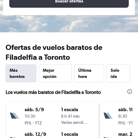
Buscar ofertas
Ofertas de vuelos baratos de
Filadelfia a Toronto
Más
Mejor
Última
Solo
baratos
opción
hora
ida
Los vuelos más baratos de Filadelfia a Toronto
sáb. 5/9
1 escala
sáb. 19/
10:30
8 h 41 min
8:30
-
Varias aerolíneas
-
PHL
YTZ
PHL
YTZ
sáb. 12/9
1 escala
mar. 22