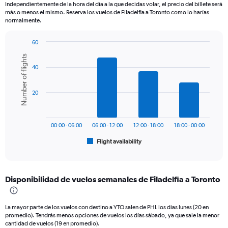
Independientemente de la hora del día a la que decidas volar, el precio del billete será
The
más o menos el mismo. Reserva los vuelos de Filadelfia a Toronto como lo harías
chart
normalmente.
has
1
60
Y
Bar
Chart
axis
Number of flights
graphic.
chart
displaying
40
with
values.
6
Range:
bars.
0
20
to
The
750.
chart
has
00:00 - 06:00
06:00 - 12:00
12:00 - 18:00
18:00 - 00:00
1
Flight availability
X
End
of
axis
interactive
displaying
chart
categories.
Disponibilidad de vuelos semanales de Filadelfia a Toronto
Range:
6
categories.
La mayor parte de los vuelos con destino a YTO salen de PHL los días lunes (20 en
The
promedio). Tendrás menos opciones de vuelos los días sábado, ya que sale la menor
chart
cantidad de vuelos (19 en promedio).