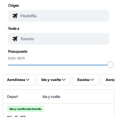
Origen
Vuela a
Presupuesto
$243 - $675
Aerolíneas
Ida y vuelta
Escalas
Aerop
Depart
Ida y vuelta
Ida y vuelta más barata