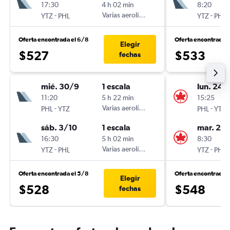
17:30
4 h 02 min
8:20
-
Varias aerolíneas
-
YTZ
PHL
YTZ
PHL
Oferta encontrada el 6/8
Oferta encontrada 
Elegir
$527
$533
fechas
mié. 30/9
1 escala
lun. 24/
11:20
5 h 22 min
15:25
-
Varias aerolíneas
-
PHL
YTZ
PHL
YTZ
sáb. 3/10
1 escala
mar. 25
16:30
5 h 02 min
8:30
-
Varias aerolíneas
-
YTZ
PHL
YTZ
PHL
Oferta encontrada el 5/8
Oferta encontrada 
Elegir
$528
$548
fechas