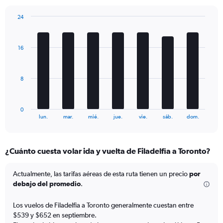
has
1
24
Y
Bar
Chart
axis
graphic.
chart
displaying
with
16
Number
7
bars.
of
flights.
The
Range:
8
chart
0
has
to
1
60.
0
X
End
lun.
mar.
mié.
jue.
vie.
sáb.
dom.
of
axis
interactive
displaying
chart
categories.
¿Cuánto cuesta volar ida y vuelta de Filadelfia a Toronto?
Range:
7
categories.
Actualmente, las tarifas aéreas de esta ruta tienen un precio
por
The
debajo del promedio
.
chart
has
Los vuelos de Filadelfia a Toronto generalmente cuestan entre
1
$539 y $652 en septiembre.
Y