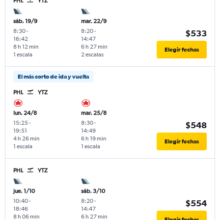
PHL
YTZ
sáb. 19/9
mar. 22/9
8:30
-
8:20
-
$533
16:42
14:47
8 h 12 min
6 h 27 min
Elegir fechas
1 escala
2 escalas
El más corto de ida y vuelta
PHL
YTZ
lun. 24/8
mar. 25/8
15:25
-
8:30
-
$548
19:51
14:49
4 h 26 min
6 h 19 min
Elegir fechas
1 escala
1 escala
PHL
YTZ
jue. 1/10
sáb. 3/10
10:40
-
8:20
-
$554
18:46
14:47
8 h 06 min
6 h 27 min
Elegir fechas