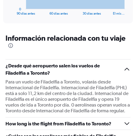
has
1
0
X
End
90 días antes
60 días antes
30 días antes
El mis…
of
axis
interactive
displaying
chart
categories.
Range:
Información relacionada con tu viaje
91
categories.
The
chart
has
¿Desde qué aeropuerto salen los vuelos de
1
Filadelfia a Toronto?
Y
Para un vuelo de Filadelfia a Toronto, volarás desde
axis
Internacional de Filadelfia. Internacional de Filadelfia (PHL)
displaying
está a solo 11,2 km del centro de la ciudad. Internacional de
values.
Filadelfia es el único aeropuerto de Filadelfia y opera 19
Range:
vuelos de ida a Toronto por día. 0 aerolíneas operan vuelos a
0
Toronto desde Internacional de Filadelfia de forma regular.
to
1500.
How long is the flight from Filadelfia to Toronto?