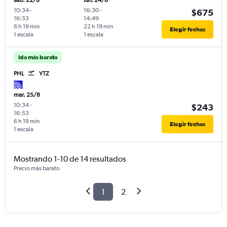
sáb. 22/8
lun. 24/8
10:34
-
16:30
-
$675
16:53
14:49
6 h 19 min
22 h 19 min
Elegir fechas
1 escala
1 escala
Ida más barata
PHL
YTZ
mar. 25/8
10:34
-
$243
16:53
6 h 19 min
Elegir fechas
1 escala
Mostrando 1-10 de 14 resultados
Precio más barato
1
2