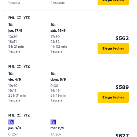
1 escala
2 escalas
PHL
YTZ
jue. 17/9
sáb. 19/9
10:30
-
17:30
-
$562
18:51
21:32
8 h 21 min
4 h 02 min
Elegir fechas
1 escala
1 escala
PHL
YTZ
vie. 4/9
dom. 6/9
19:40
-
9:30
-
$589
19:11
14:49
23 h 31 min
5 h 19 min
Elegir fechas
1 escala
1 escala
PHL
YTZ
jue. 3/9
mar. 8/9
6:25
-
17:20
-
$627