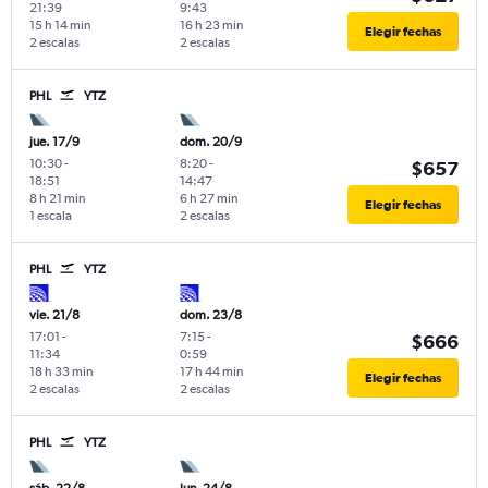
21:39
9:43
15 h 14 min
16 h 23 min
Elegir fechas
2 escalas
2 escalas
PHL
YTZ
jue. 17/9
dom. 20/9
10:30
-
8:20
-
$657
18:51
14:47
8 h 21 min
6 h 27 min
Elegir fechas
1 escala
2 escalas
PHL
YTZ
vie. 21/8
dom. 23/8
17:01
-
7:15
-
$666
11:34
0:59
18 h 33 min
17 h 44 min
Elegir fechas
2 escalas
2 escalas
PHL
YTZ