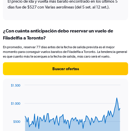
El precio de ida y vuelta más barato encontrado en los últimos 5
axis
días fue de $527 con Varias aerolíneas (del 5 set. al 12 set.).
displaying
values.
Range:
0
¿Con cuánta anticipación debo reservar un vuelo de
to
24.
Filadelfia a Toronto?
En promedio, reservar 77 días antes de la fecha de salida prevista es el mejor
momento para conseguir vuelos baratos de Filadelfia a Toronto. La tendencia general
es que cuanto más te acerques a la fecha de salida, más caro será el vuelo.
Buscar ofertas
$1.500
Chart
Chart
graphic.
with
91
$1.000
data
points.
The
$500
chart