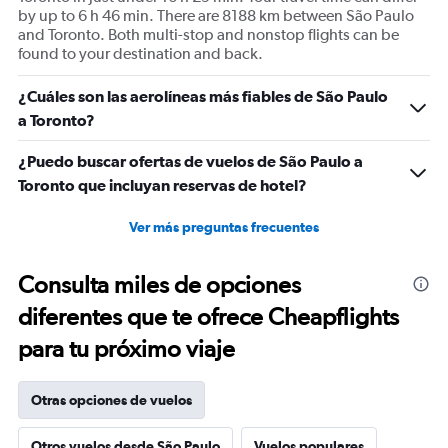
axis
by up to 6 h 46 min. There are 8188 km between São Paulo
displaying
and Toronto. Both multi-stop and nonstop flights can be
values.
found to your destination and back.
Range:
0
¿Cuáles son las aerolíneas más fiables de São Paulo
to
1500.
a Toronto?
¿Puedo buscar ofertas de vuelos de São Paulo a
Toronto que incluyan reservas de hotel?
Ver más preguntas frecuentes
Consulta miles de opciones
diferentes que te ofrece Cheapflights
para tu próximo viaje
Otras opciones de vuelos
Otros vuelos desde São Paulo
Vuelos populares