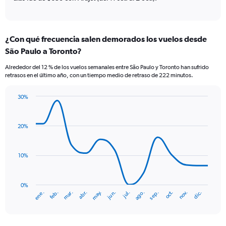
displaying
values.
Range:
0
¿Con qué frecuencia salen demorados los vuelos desde
to
3.6.
São Paulo a Toronto?
Alrededor del 12 % de los vuelos semanales entre São Paulo y Toronto han sufrido
retrasos en el último año, con un tiempo medio de retraso de 222 minutos.
30%
Line
Chart
graphic.
chart
with
20%
14
data
points.
10%
The
chart
has
0%
ene.
abr.
jul.
oct.
mar.
jun.
sep.
dic.
feb.
may.
ago.
nov.
1
End
of
X
interactive
axis
chart
displaying