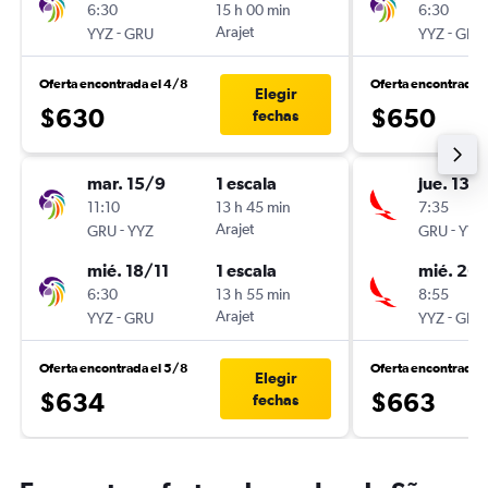
6:30
15 h 00 min
6:30
-
Arajet
-
YYZ
GRU
YYZ
GRU
Oferta encontrada el 4/8
Oferta encontrada e
Elegir
$630
$650
fechas
mar. 15/9
1 escala
jue. 13/
11:10
13 h 45 min
7:35
-
Arajet
-
GRU
YYZ
GRU
YYZ
mié. 18/11
1 escala
mié. 26
6:30
13 h 55 min
8:55
-
Arajet
-
YYZ
GRU
YYZ
GRU
Oferta encontrada el 5/8
Oferta encontrada 
Elegir
$634
$663
fechas