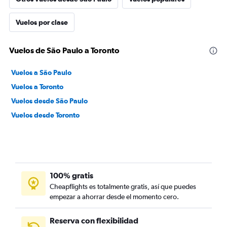
Vuelos por clase
Vuelos de São Paulo a Toronto
Vuelos a São Paulo
Vuelos a Toronto
Vuelos desde São Paulo
Vuelos desde Toronto
100% gratis
Cheapflights es totalmente gratis, así que puedes
empezar a ahorrar desde el momento cero.
Reserva con flexibilidad