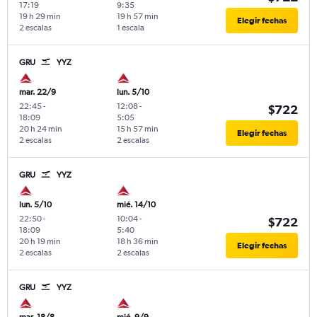
17:19
9:35
19 h 29 min
19 h 57 min
Elegir fechas
2 escalas
1 escala
GRU
YYZ
mar. 22/9
lun. 5/10
22:45
-
12:08
-
$722
18:09
5:05
20 h 24 min
15 h 57 min
Elegir fechas
2 escalas
2 escalas
GRU
YYZ
lun. 5/10
mié. 14/10
22:50
-
10:04
-
$722
18:09
5:40
20 h 19 min
18 h 36 min
Elegir fechas
2 escalas
2 escalas
GRU
YYZ