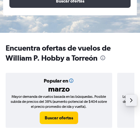
Buscar ofertas
Encuentra ofertas de vuelos de
William P. Hobby a Torreón
Popular en
marzo
Mayor demanda de vuelos basada en las búsquedas. Posible
Los precio
subida de precios del 38% (aumento potencial de $404 sobre
de precios 
el precio promedio de ida y vuelta).
Buscar ofertas