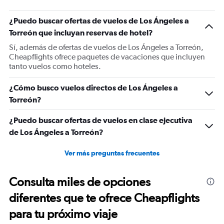
has
1
¿Puedo buscar ofertas de vuelos de Los Ángeles a
Y
Torreón que incluyan reservas de hotel?
axis
displaying
Sí, además de ofertas de vuelos de Los Ángeles a Torreón,
values.
Cheapflights ofrece paquetes de vacaciones que incluyen
Range:
tanto vuelos como hoteles.
0
to
¿Cómo busco vuelos directos de Los Ángeles a
1200.
Torreón?
¿Puedo buscar ofertas de vuelos en clase ejecutiva
de Los Ángeles a Torreón?
Ver más preguntas frecuentes
Consulta miles de opciones
diferentes que te ofrece Cheapflights
para tu próximo viaje