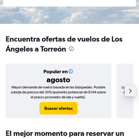
Encuentra ofertas de vuelos de Los
Ángeles a Torreón
Popular en
agosto
Mayor demanda de vuelos basada en las búsquedas. Posible
Los precio
subida de precios del 20% (aumento potencial de $144 sobre
de precios
el precio promedio de ida y vuelta).
Buscar ofertas
El mejor momento para reservar un