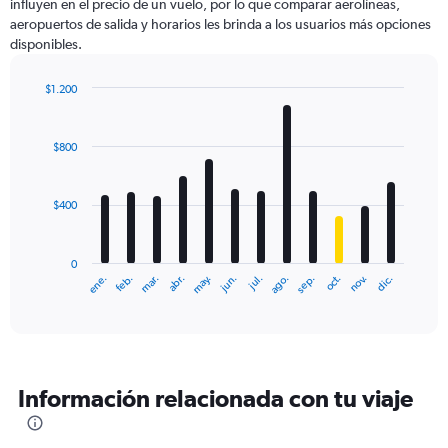
influyen en el precio de un vuelo, por lo que comparar aerolíneas,
aeropuertos de salida y horarios les brinda a los usuarios más opciones
disponibles.
$1.200
Bar
Chart
graphic.
chart
with
$800
12
bars.
$400
The
chart
has
0
1
ene.
feb.
mar.
abr.
may.
jun.
jul.
ago.
sep.
oct.
nov.
dic.
X
End
of
axis
interactive
displaying
chart
categories.
Range:
12
Información relacionada con tu viaje
categories.
The
chart