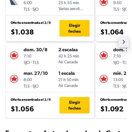
6:00
25 h 55 min
9:50
-
Varias aerolíneas
-
TLS
SJO
TLS
SJO
Oferta encontrada el 3/8
Oferta encontrada 
Elegir
$1.038
$1.064
fechas
dom. 30/8
2 escalas
dom. 30
7:10
42 h 25 min
7:10
-
Air Canada
-
SJO
TLS
SJO
TLS
mar. 27/10
1 escala
mié. 21/
8:00
21 h 50 min
13:05
-
Air Canada
-
TLS
SJO
TLS
SJO
Oferta encontrada el 3/8
Oferta encontrada 
Elegir
$1.056
$1.092
fechas