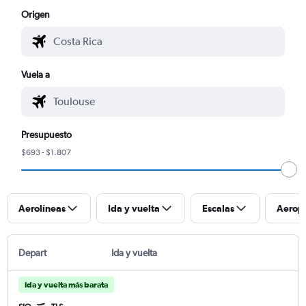
Origen
Vuela a
Presupuesto
$693 - $1.807
Aerolíneas
Ida y vuelta
Escalas
Aerop
Depart
Ida y vuelta
Ida y vuelta más barata