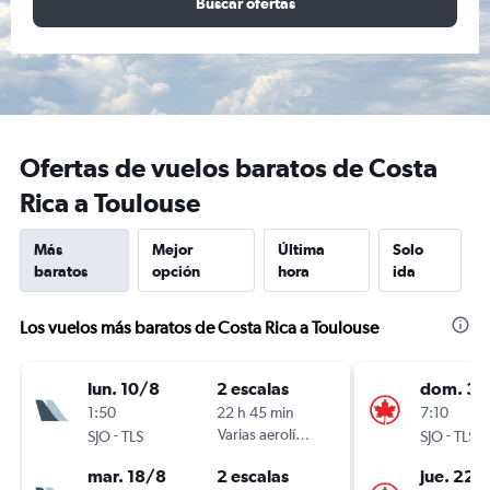
Buscar ofertas
Ofertas de vuelos baratos de Costa
Rica a Toulouse
Más
Mejor
Última
Solo
baratos
opción
hora
ida
Los vuelos más baratos de Costa Rica a Toulouse
lun. 10/8
2 escalas
dom. 30
1:50
22 h 45 min
7:10
-
Varias aerolíneas
-
SJO
TLS
SJO
TLS
mar. 18/8
2 escalas
jue. 22/