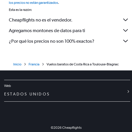
los precios no están garantizados
.
Esta es la razón:
Cheapflights no es el vendedor.
Agregamos montones de datos para ti
¿Por qué los precios no son 100% exactos?
Inicio
Francia
Vuelos baratos de Costa Rica a Toulouse-Blagnac
Web
ESTADOS UNIDOS
©
2026
Cheapflights