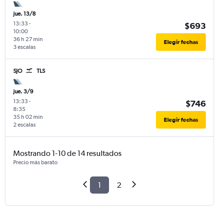
jue. 13/8
13:33
-
$693
10:00
36 h 27 min
Elegir fechas
3 escalas
SJO
TLS
jue. 3/9
13:33
-
$746
8:35
35 h 02 min
Elegir fechas
2 escalas
Mostrando 1-10 de 14 resultados
Precio más barato
1
2