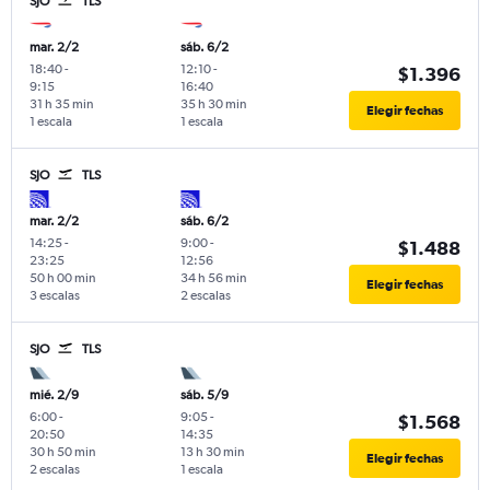
SJO
TLS
mar. 2/2
sáb. 6/2
18:40
-
12:10
-
$1.396
9:15
16:40
31 h 35 min
35 h 30 min
Elegir fechas
1 escala
1 escala
SJO
TLS
mar. 2/2
sáb. 6/2
14:25
-
9:00
-
$1.488
23:25
12:56
50 h 00 min
34 h 56 min
Elegir fechas
3 escalas
2 escalas
SJO
TLS
mié. 2/9
sáb. 5/9
6:00
-
9:05
-
$1.568
20:50
14:35
30 h 50 min
13 h 30 min
Elegir fechas
2 escalas
1 escala