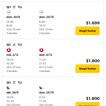
SJO
TLS
dom. 30/8
dom. 25/10
14:40
-
6:00
-
$1.699
8:05
19:15
33 h 25 min
20 h 15 min
Elegir fechas
3 escalas
2 escalas
SJO
TLS
mié. 2/12
dom. 6/12
14:53
-
11:25
-
$1.800
10:30
21:52
36 h 37 min
41 h 27 min
Elegir fechas
2 escalas
3 escalas
SJO
TLS
sáb. 29/8
dom. 25/10
19:05
-
5:55
-
$1.800
22:35
17:30
19 h 30 min
18 h 35 min