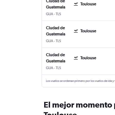
Ciudad de
Toulouse
Guatemala
Ciudad de Guatemala Internacional La A
Toulouse-Blagnac
GUA
-
TLS
Ciudad de
Toulouse
Guatemala
Ciudad de Guatemala Internacional La A
Toulouse-Blagnac
GUA
-
TLS
Ciudad de
Toulouse
Guatemala
Ciudad de Guatemala Internacional La A
Toulouse-Blagnac
GUA
-
TLS
Los vuelos se ordenan primero por los vuelos de ida y
El mejor momento p
Toulouse