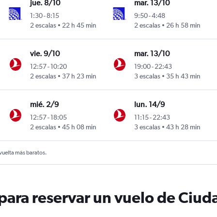
jue. 8/10
mar. 13/10
1:30
-
8:15
9:50
-
4:48
2 escalas
22 h 45 min
2 escalas
26 h 58 min
urora
vie. 9/10
mar. 13/10
12:57
-
10:20
19:00
-
22:43
2 escalas
37 h 23 min
3 escalas
35 h 43 min
urora
mié. 2/9
lun. 14/9
12:57
-
18:05
11:15
-
22:43
2 escalas
45 h 08 min
3 escalas
43 h 28 min
urora
 vuelta más baratos.
ara reservar un vuelo de Ciud