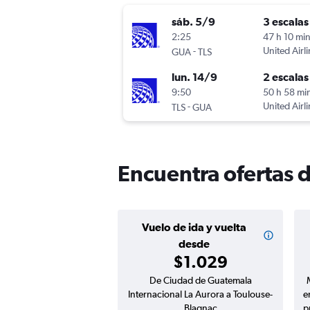
sáb. 5/9
3 escalas
2:25
47 h 10 mi
-
United Airl
GUA
TLS
lun. 14/9
2 escalas
9:50
50 h 58 mi
-
United Airl
TLS
GUA
Encuentra ofertas 
Vuelo de ida y vuelta
desde
$1.029
De Ciudad de Guatemala
Internacional La Aurora a Toulouse-
e
Blagnac
p