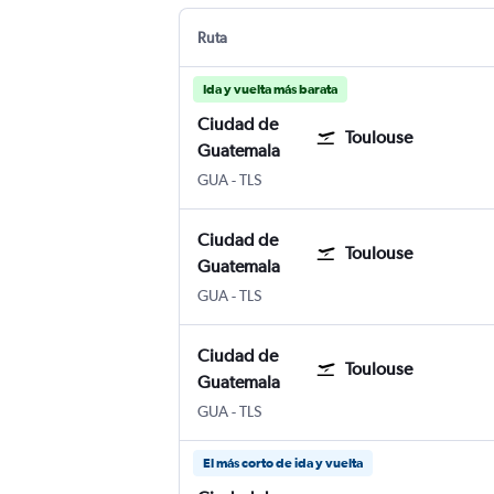
Ruta
Ida y vuelta más barata
Ciudad de
Toulouse
Guatemala
Ciudad de Guatemala Internacional La A
Toulouse-Blagnac
GUA
-
TLS
Ciudad de
Toulouse
Guatemala
Ciudad de Guatemala Internacional La A
Toulouse-Blagnac
GUA
-
TLS
Ciudad de
Toulouse
Guatemala
Ciudad de Guatemala Internacional La A
Toulouse-Blagnac
GUA
-
TLS
El más corto de ida y vuelta