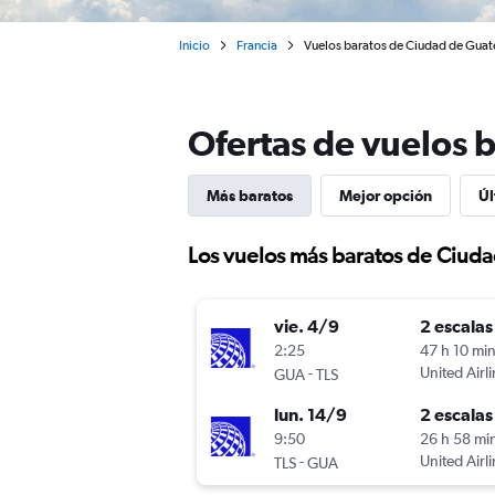
Inicio
Francia
Vuelos baratos de Ciudad de Guat
Ofertas de vuelos 
Más baratos
Mejor opción
Úl
Los vuelos más baratos de Ciud
vie. 4/9
2 escalas
2:25
47 h 10 mi
-
United Airl
GUA
TLS
lun. 14/9
2 escalas
9:50
26 h 58 mi
-
United Airl
TLS
GUA