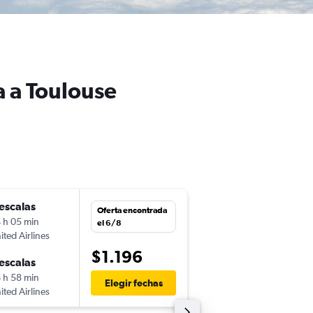
a a Toulouse
escalas
mar. 1/9
Oferta encontrada
 h 05 min
2:25
el 6/8
ited Airlines
-
GUA
TLS
$1.196
escalas
lun. 14/9
 h 58 min
9:50
Elegir fechas
ited Airlines
-
TLS
GUA