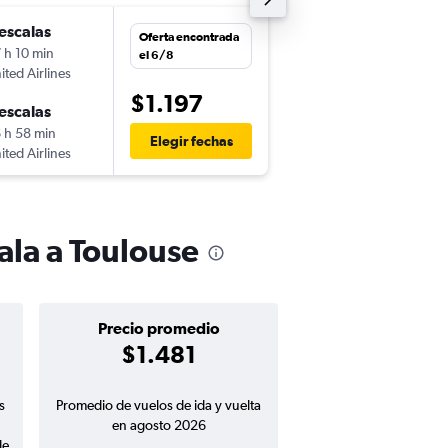
escalas
jue. 8/10
Oferta encontrada
 h 10 min
1:30
el 6/8
ited Airlines
-
GUA
TLS
$1.197
escalas
mar. 13/10
 h 58 min
9:50
Elegir fechas
ited Airlines
-
TLS
GUA
ala a Toulouse
Precio promedio
$1.481
s
Promedio de vuelos de ida y vuelta
en agosto 2026
de