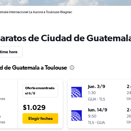
emala Internacional La Aurora a Toulouse-Blagnac
baratos de Ciudad de Guatemal
tima hora
ad de Guatemala a Toulouse
jue. 3/9
2 
Oferta encontrada
n
1:30
24
el 6/8
ines
-
Un
GUA
TLS
$1.029
lun. 14/9
2 
n
9:50
26
Elegir fechas
ines
-
Un
TLS
GUA