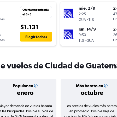
mié. 2/9
2 
Oferta encontrada
n
2:25
47
el 6/8
ines
-
Un
GUA
TLS
$1.131
lun. 14/9
2 
n
9:50
26
Elegir fechas
ines
-
Un
TLS
GUA
de vuelos de Ciudad de Guatem
Popular en
Más barato en
enero
octubre
Mayor demanda de vuelos basada
Los precios de vuelos más barato
n las búsquedas. Posible subida de
en promedio. Posible baja de
recios del 25% (aumento potencial
precios del 6% (ahorro potencial 