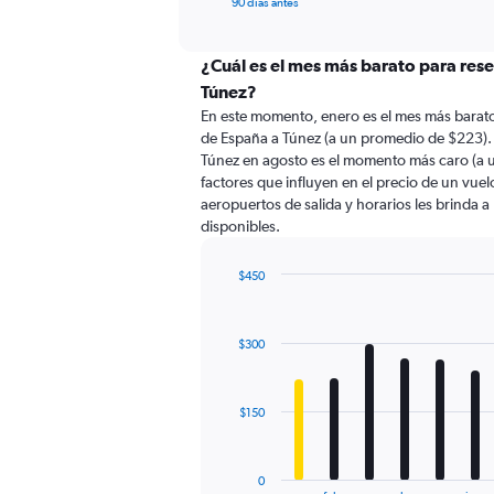
X
90 días antes
of
axis
interactive
displaying
chart
categories.
¿Cuál es el mes más barato para res
Range:
Túnez?
91
En este momento, enero es el mes más barato
categories.
de España a Túnez (a un promedio de $223).
The
Túnez en agosto es el momento más caro (a 
chart
factores que influyen en el precio de un vue
has
aeropuertos de salida y horarios les brinda 
1
disponibles.
Y
axis
displaying
$450
values.
Bar
Chart
Range:
graphic.
chart
with
0
$300
12
to
bars.
450.
The
$150
chart
has
1
0
End