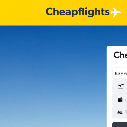
Che
Ida y v