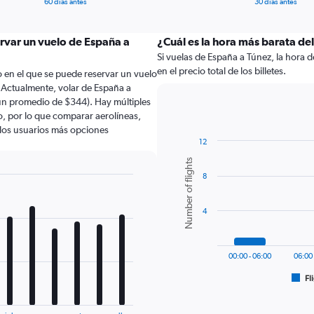
60 días antes
30 días antes
ervar un vuelo de España a
¿Cuál es la hora más barata del
Si vuelas de España a Túnez, la hora d
en el precio total de los billetes.
 en el que se puede reservar un vuelo
 Actualmente, volar de España a
un promedio de $344). Hay múltiples
lo, por lo que comparar aerolíneas,
a los usuarios más opciones
12
Bar
Chart
Number of flights
graphic.
chart
8
with
6
bars.
4
The
chart
has
00:00 - 06:00
06:00 
1
Fl
X
End
of
axis
interactive
displaying
chart