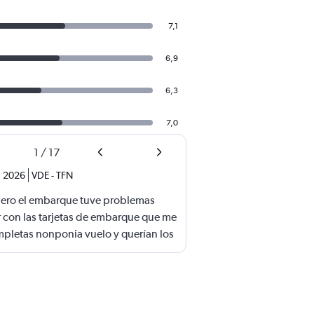
7,1
6,9
6,3
7,0
1
/
17
. 2026
VDE
-
TFN
 .pero el embarque tuve problemas
 con las tarjetas de embarque que me
mpletas nonponia vuelo y querían los
si perdemos el vuelo.suerte de una