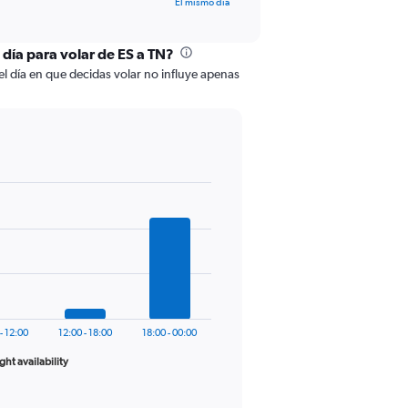
El mismo día
 día para volar de ES a TN?
el día en que decidas volar no influye apenas
- 12:00
12:00 - 18:00
18:00 - 00:00
ight availability