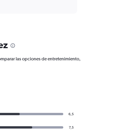
ez
omparar las opciones de entretenimiento,
6,5
7,5