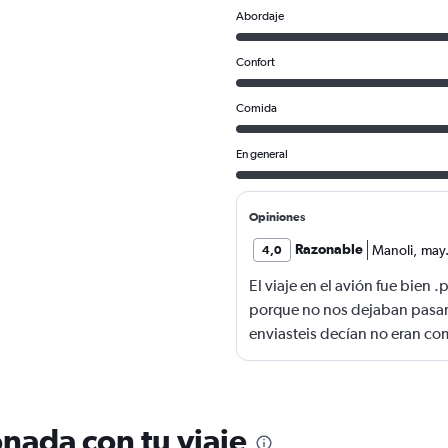
Abordaje
Confort
Comida
En general
Opiniones
Razonable
Manoli
,
may
4,0
El viaje en el avión fue bien
porque no nos dejaban pasar
enviasteis decían no eran co
billetes y yo no los tenía ca
chica que nos dejó pasar
nada con tu viaje