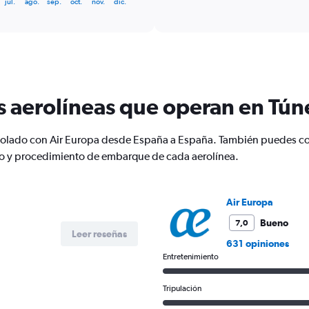
jul.
ago.
sep.
oct.
nov.
dic.
categories.
Range:
6
categories.
The
chart
has
1
s aerolíneas que operan en Tún
Y
axis
displaying
 volado con Air Europa desde España a España. También puedes c
Number
io y procedimiento de embarque de cada aerolínea.
of
flights.
Range:
Air Europa
0
to
Bueno
7,0
12.
Leer reseñas
631 opiniones
Entretenimiento
Tripulación