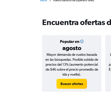
Inicio
Vuelos baratos de España a Túnez
Encuentra ofertas 
Popular en
agosto
Mayor demanda de vuelos basada
en las búsquedas. Posible subida de
precios del 13% (aumento potencial
p
de $46 sobre el precio promedio de
$
ida y vuelta).
Buscar ofertas