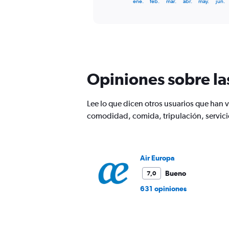
X
ene.
feb.
mar.
abr.
may.
jun.
of
axis
interactive
displaying
chart
categories.
Range:
12
categories.
The
Opiniones sobre la
chart
has
1
Lee lo que dicen otros usuarios que han
Y
comodidad, comida, tripulación, servic
axis
displaying
values.
Range:
0
Air Europa
to
Bueno
7,0
450.
631 opiniones