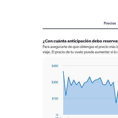
Precios
¿Con cuánta anticipación debo reserva
Para asegurarte de que obtengas el precio más b
viaje. El precio de tu vuelo puede aumentar si lo 
$450
Chart
Chart
graphic.
with
91
$300
data
points.
The
$150
chart
has
1
0
End