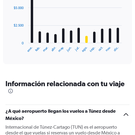
graphic.
chart
with
$5.000
12
bars.
$2.500
The
chart
has
0
1
ene.
abr.
jul.
oct.
mar.
jun.
sep.
dic.
feb.
may.
ago.
nov.
X
End
of
axis
interactive
displaying
chart
categories.
Range:
12
Información relacionada con tu viaje
categories.
The
chart
has
1
¿A qué aeropuerto llegan los vuelos a Túnez desde
Y
México?
axis
displaying
Internacional de Túnez-Cartago (TUN) es el aeropuerto
values.
desde el que vuelas si reservas un vuelo desde México a