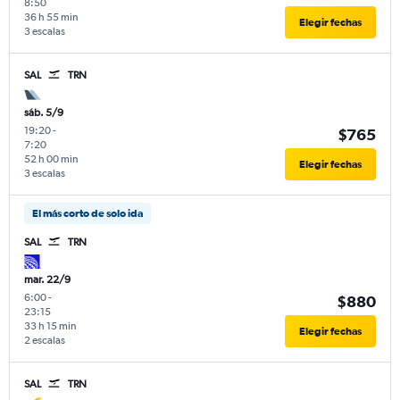
8:50
36 h 55 min
Elegir fechas
3 escalas
SAL
TRN
sáb. 5/9
19:20
-
$765
7:20
52 h 00 min
Elegir fechas
3 escalas
El más corto de solo ida
SAL
TRN
mar. 22/9
6:00
-
$880
23:15
33 h 15 min
Elegir fechas
2 escalas
SAL
TRN