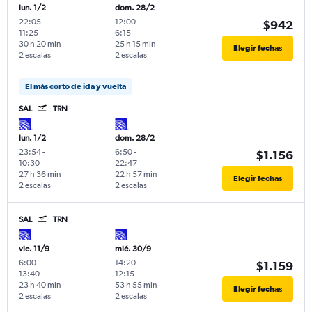
lun. 1/2
dom. 28/2
22:05
-
12:00
-
$942
11:25
6:15
30 h 20 min
25 h 15 min
Elegir fechas
2 escalas
2 escalas
El más corto de ida y vuelta
SAL
TRN
lun. 1/2
dom. 28/2
23:54
-
6:50
-
$1.156
10:30
22:47
27 h 36 min
22 h 57 min
Elegir fechas
2 escalas
2 escalas
SAL
TRN
vie. 11/9
mié. 30/9
6:00
-
14:20
-
$1.159
13:40
12:15
23 h 40 min
53 h 55 min
Elegir fechas
2 escalas
2 escalas