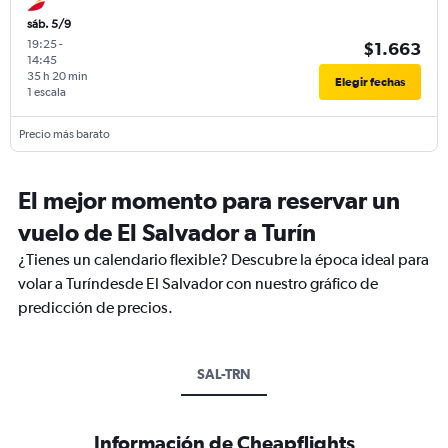
sáb. 5/9
19:25
-
$1.663
14:45
35 h 20 min
Elegir fechas
1 escala
Precio más barato
El mejor momento para reservar un
vuelo de El Salvador a Turín
¿Tienes un calendario flexible? Descubre la época ideal para
volar a Turíndesde El Salvador con nuestro gráfico de
predicción de precios.
SAL-TRN
Información de Cheapflights