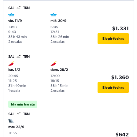
SAL
TRN
vie. 11/9
mié. 30/9
13:57
-
6:05
-
$1.331
9:40
12:31
35 h 43 min
38 h 26 min
Elegir fechas
2 escalas
2 escalas
SAL
TRN
lun. 1/2
dom. 28/2
20:45
-
12:00
-
$1.360
11:25
19:15
31 h 40 min
38 h 15 min
Elegir fechas
1 escala
2 escalas
Ida más barata
SAL
TRN
mar. 22/9
11:55
-
$642