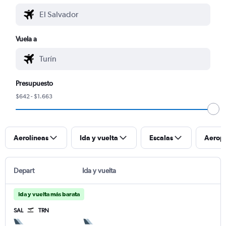
Vuela a
Presupuesto
$642 - $1.663
Aerolíneas
Ida y vuelta
Escalas
Aerop
Depart
Ida y vuelta
Ida y vuelta más barata
SAL
TRN