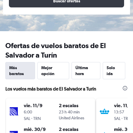
Buscar ofertas
Ofertas de vuelos baratos de El
Salvador a Turín
Más
Mejor
Última
Solo
baratos
opción
hora
ida
Los vuelos más baratos de El Salvador a Turín
vie. 11/9
2 escalas
vie. 11/9
6:00
23 h 40 min
13:57
-
United Airlines
-
SAL
TRN
SAL
TRN
mié. 30/9
2 escalas
mié. 30