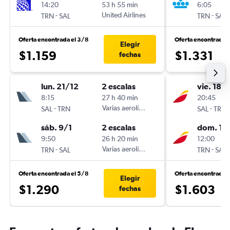
14:20
53 h 55 min
6:05
-
United Airlines
-
TRN
SAL
TRN
SAL
Oferta encontrada el 3/8
Oferta encontrada 
Elegir
$1.159
$1.331
fechas
lun. 21/12
2 escalas
vie. 18/
8:15
27 h 40 min
20:45
-
Varias aerolíneas
-
SAL
TRN
SAL
TRN
sáb. 9/1
2 escalas
dom. 10
9:50
26 h 20 min
12:00
-
Varias aerolíneas
-
TRN
SAL
TRN
SAL
Oferta encontrada el 5/8
Oferta encontrada 
Elegir
$1.290
$1.603
fechas