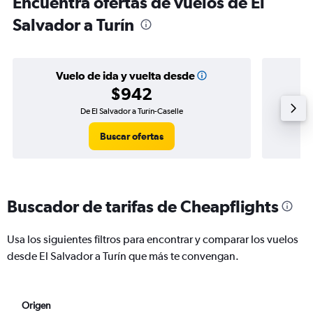
Encuentra ofertas de vuelos de El
Salvador a Turín
Vuelo de ida y vuelta desde
$942
De El Salvador a Turín-Caselle
V
Buscar ofertas
Buscador de tarifas de Cheapflights
Usa los siguientes filtros para encontrar y comparar los vuelos
desde El Salvador a Turín que más te convengan.
Origen