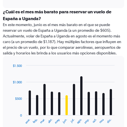
axis
interactive
displaying
chart
categories.
¿Cuál es el mes más barato para reservar un vuelo de
Range:
España a Uganda?
91
En este momento, junio es el mes más barato en el que se puede
categories.
reservar un vuelo de España a Uganda (a un promedio de $605).
The
Actualmente, volar de España a Uganda en agosto es el momento más
chart
caro (a un promedio de $1.187). Hay múltiples factores que influyen en
has
el precio de un vuelo, por lo que comparar aerolíneas, aeropuertos de
1
salida y horarios les brinda a los usuarios más opciones disponibles.
Y
axis
displaying
$1.500
values.
Bar
Chart
Range:
graphic.
chart
with
0
$1.000
12
to
bars.
1800.
$500
The
chart
has
0
1
ene.
feb.
mar.
abr.
may.
jun.
jul.
ago.
sep.
oct.
nov.
dic.
X
End
of