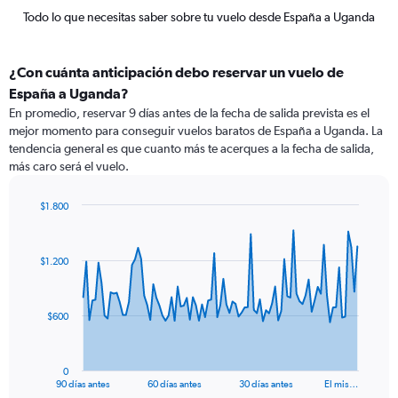
Todo lo que necesitas saber sobre tu vuelo desde España a Uganda
¿Con cuánta anticipación debo reservar un vuelo de
España a Uganda?
En promedio, reservar 9 días antes de la fecha de salida prevista es el
mejor momento para conseguir vuelos baratos de España a Uganda. La
tendencia general es que cuanto más te acerques a la fecha de salida,
más caro será el vuelo.
$1.800
Chart
Chart
graphic.
with
91
$1.200
data
points.
The
$600
chart
has
1
0
X
End
90 días antes
60 días antes
30 días antes
El mis…
of