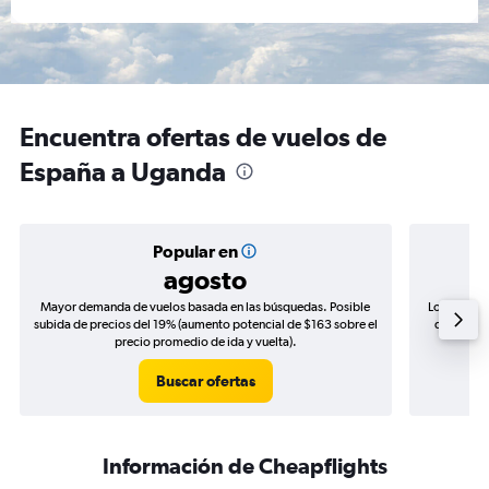
Encuentra ofertas de vuelos de
España a Uganda
Popular en
agosto
Mayor demanda de vuelos basada en las búsquedas. Posible
Los precio
subida de precios del 19% (aumento potencial de $163 sobre el
de precios
precio promedio de ida y vuelta).
Buscar ofertas
Información de Cheapflights