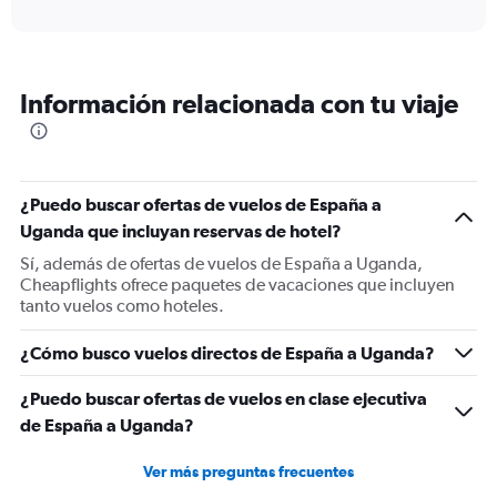
axis
interactive
displaying
chart
categories.
Range:
12
Información relacionada con tu viaje
categories.
The
chart
has
1
¿Puedo buscar ofertas de vuelos de España a
Y
Uganda que incluyan reservas de hotel?
axis
displaying
Sí, además de ofertas de vuelos de España a Uganda,
values.
Cheapflights ofrece paquetes de vacaciones que incluyen
Range:
tanto vuelos como hoteles.
0
to
¿Cómo busco vuelos directos de España a Uganda?
1500.
¿Puedo buscar ofertas de vuelos en clase ejecutiva
de España a Uganda?
Ver más preguntas frecuentes