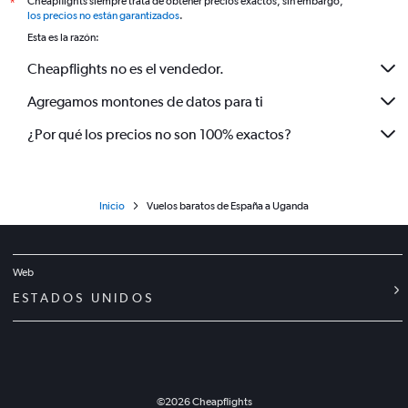
Cheapflights siempre trata de obtener precios exactos, sin embargo,
*
los precios no están garantizados
.
Esta es la razón:
Cheapflights no es el vendedor.
Agregamos montones de datos para ti
¿Por qué los precios no son 100% exactos?
Inicio
Vuelos baratos de España a Uganda
Web
ESTADOS UNIDOS
©
2026
Cheapflights