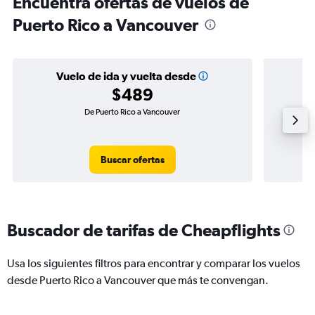
Encuentra ofertas de vuelos de
Puerto Rico a Vancouver
Vuelo de ida y vuelta desde
$489
De Puerto Rico a Vancouver
Buscar ofertas
Buscador de tarifas de Cheapflights
Usa los siguientes filtros para encontrar y comparar los vuelos
desde Puerto Rico a Vancouver que más te convengan.