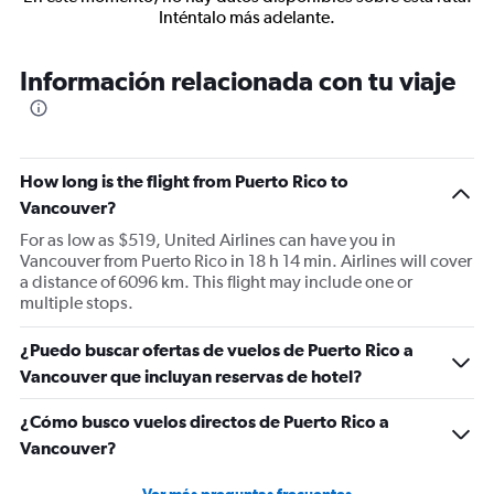
Inténtalo más adelante.
Información relacionada con tu viaje
How long is the flight from Puerto Rico to
Vancouver?
For as low as $519, United Airlines can have you in
Vancouver from Puerto Rico in 18 h 14 min. Airlines will cover
a distance of 6096 km. This flight may include one or
multiple stops.
¿Puedo buscar ofertas de vuelos de Puerto Rico a
Vancouver que incluyan reservas de hotel?
¿Cómo busco vuelos directos de Puerto Rico a
Vancouver?