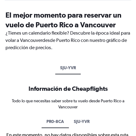
El mejor momento para reservar un
vuelo de Puerto Rico a Vancouver
¿Tienes un calendario flexible? Descubre la época ideal para
volar a Vancouverdesde Puerto Rico con nuestro gráfico de
predicción de precios.
SJU-YVR
Información de Cheapflights
Todo lo que necesitas saber sobre tu vuelo desde Puerto Rico a
Vancouver
PR0-8CA
SJU-YVR
En este momento, no hay datos disponibles sobre esta ruta.