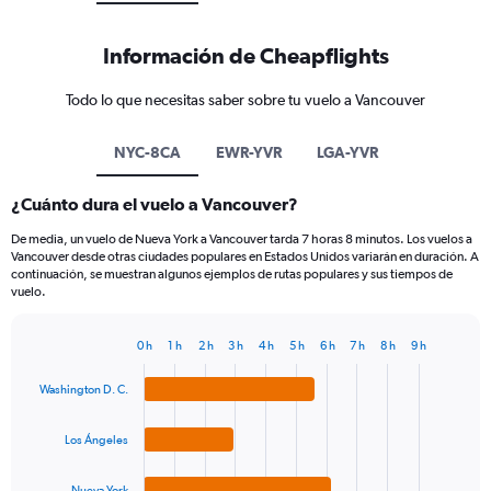
Información de Cheapflights
Todo lo que necesitas saber sobre tu vuelo a Vancouver
NYC-8CA
EWR-YVR
LGA-YVR
¿Cuánto dura el vuelo a Vancouver?
De media, un vuelo de Nueva York a Vancouver tarda 7 horas 8 minutos. Los vuelos a
Vancouver desde otras ciudades populares en Estados Unidos variarán en duración. A
continuación, se muestran algunos ejemplos de rutas populares y sus tiempos de
vuelo.
0 h
1 h
2 h
3 h
4 h
5 h
6 h
7 h
8 h
9 h
Bar
Chart
graphic.
chart
Washington D. C.
with
4
bars.
Los Ángeles
The
Nueva York