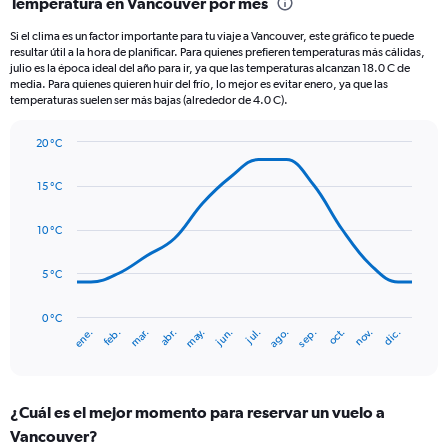
Temperatura en Vancouver por mes
Range:
12
Si el clima es un factor importante para tu viaje a Vancouver, este gráfico te puede
categories.
resultar útil a la hora de planificar. Para quienes prefieren temperaturas más cálidas,
The
julio es la época ideal del año para ir, ya que las temperaturas alcanzan 18.0 C de
chart
media. Para quienes quieren huir del frío, lo mejor es evitar enero, ya que las
temperaturas suelen ser más bajas (alrededor de 4.0 C).
has
1
Y
20 °C
axis
Line
Chart
graphic.
displaying
chart
15 °C
with
values.
14
Range:
data
10 °C
0
points.
to
240.
5 °C
The
chart
has
0 °C
ene.
abr.
jul.
oct.
mar.
jun.
sep.
dic.
feb.
may.
ago.
nov.
1
End
of
X
interactive
axis
chart
displaying
¿Cuál es el mejor momento para reservar un vuelo a
categories.
Range:
Vancouver?