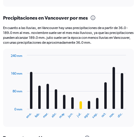
axis
interactive
displaying
chart
categories.
Precipitaciones en Vancouver por mes
Range:
7
En cuanto a las lluvias, en Vancouver hay unas precipitaciones de a partir de 36.0 -
categories.
189.0 mm al mes. noviembre suele ser el mes más lluvioso, ya que las precipitaciones
The
pueden alcanzar 189.0 mm. julio suele ser la época con menos lluvias en Vancouver,
chart
con unas precipitaciones de aproximadamente 36.0 mm.
has
1
240 mm
Y
Bar
Chart
axis
graphic.
chart
displaying
with
160 mm
12
values.
bars.
Range:
0
80 mm
The
to
chart
12.
has
0 mm
1
ene.
feb.
mar.
abr.
may.
jun.
jul.
ago.
sep.
oct.
nov.
dic.
X
End
of
axis
interactive
displaying
chart
categories.