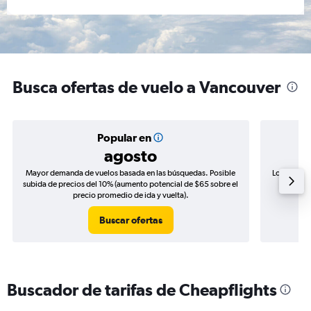
Busca ofertas de vuelo a Vancouver
Popular en
agosto
Mayor demanda de vuelos basada en las búsquedas. Posible
Los precio
subida de precios del 10% (aumento potencial de $65 sobre el
de precio
precio promedio de ida y vuelta).
Buscar ofertas
Buscador de tarifas de Cheapflights