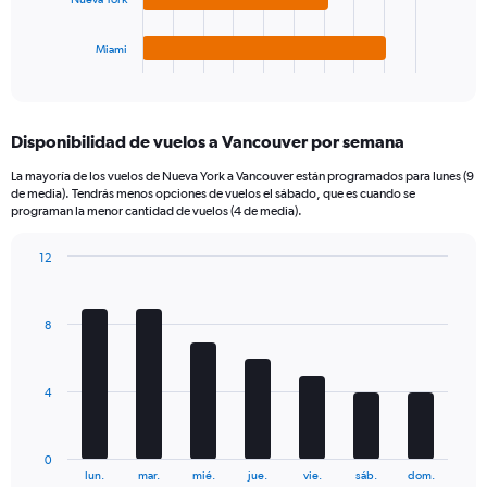
chart
has
1
Miami
X
End
of
axis
interactive
displaying
chart
categories.
Disponibilidad de vuelos a Vancouver por semana
Range:
4
La mayoría de los vuelos de Nueva York a Vancouver están programados para lunes (9
categories.
de media). Tendrás menos opciones de vuelos el sábado, que es cuando se
The
programan la menor cantidad de vuelos (4 de media).
chart
has
12
1
Bar
Chart
Y
graphic.
chart
axis
with
8
7
displaying
bars.
values.
Range:
The
0
4
chart
to
has
540.
1
0
X
End
lun.
mar.
mié.
jue.
vie.
sáb.
dom.
of