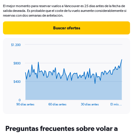
14
El mejor momento para reservar vuelos a Vancouver es 25 días antes de la fecha de
categories.
salida deseada. Es probable que el coste de tu vuelo aumente considerablemente si
The
reservas con dos semanas de antelación.
chart
has
Buscar ofertas
1
Y
axis
$1.200
displaying
Chart
Chart
values.
graphic.
with
Range:
91
0
$800
data
to
points.
20.
The
$400
chart
has
1
0
X
End
90 días antes
60 días antes
30 días antes
El mis…
of
axis
interactive
displaying
chart
categories.
Range:
Preguntas frecuentes sobre volar a
91