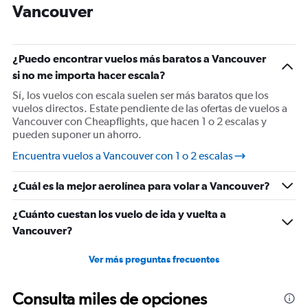
Vancouver
categories.
The
chart
has
¿Puedo encontrar vuelos más baratos a Vancouver
1
si no me importa hacer escala?
Y
axis
Sí, los vuelos con escala suelen ser más baratos que los
displaying
vuelos directos. Estate pendiente de las ofertas de vuelos a
values.
Vancouver con Cheapflights, que hacen 1 o 2 escalas y
Range:
pueden suponer un ahorro.
0
to
Encuentra vuelos a Vancouver con 1 o 2 escalas
1200.
¿Cuál es la mejor aerolínea para volar a Vancouver?
¿Cuánto cuestan los vuelo de ida y vuelta a
Vancouver?
Ver más preguntas frecuentes
Consulta miles de opciones