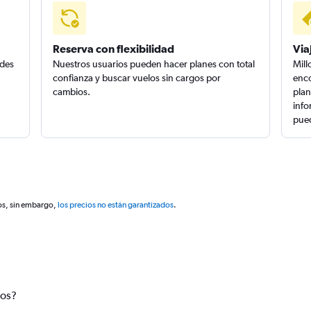
Reserva con flexibilidad
Via
edes
Nuestros usuarios pueden hacer planes con total
Mill
confianza y buscar vuelos sin cargos por
enco
cambios.
plan
info
pued
os, sin embargo,
los precios no están garantizados
.
tos?