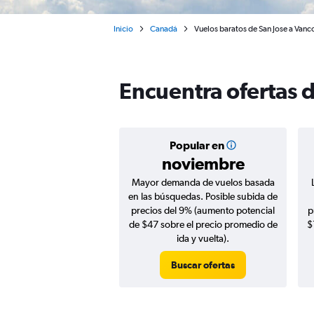
Inicio
Canadá
Vuelos baratos de San Jose a Vanc
Encuentra ofertas 
Popular en
noviembre
Mayor demanda de vuelos basada
en las búsquedas. Posible subida de
precios del 9% (aumento potencial
p
de $47 sobre el precio promedio de
$
ida y vuelta).
Buscar ofertas