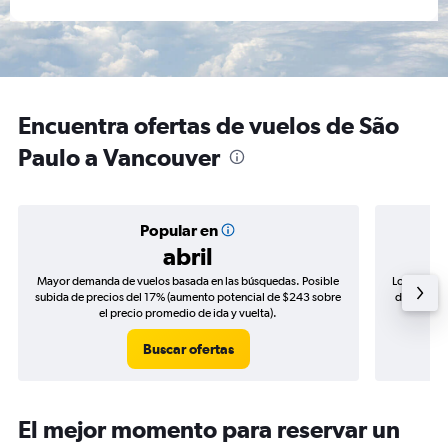
Encuentra ofertas de vuelos de São
Paulo a Vancouver
Popular en
abril
Mayor demanda de vuelos basada en las búsquedas. Posible
Los precio
subida de precios del 17% (aumento potencial de $243 sobre
de precios
el precio promedio de ida y vuelta).
Buscar ofertas
El mejor momento para reservar un