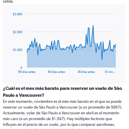
salida.
$3.000
Chart
Chart
graphic.
with
91
$2.000
data
points.
The
$1.000
chart
has
1
0
X
End
90 días antes
60 días antes
30 días antes
El mis…
of
axis
interactive
displaying
chart
categories.
¿Cuál es el mes más barato para reservar un vuelo de São
Range:
Paulo a Vancouver?
91
En este momento, noviembre es el mes más barato en el que se puede
categories.
reservar un vuelo de São Paulo a Vancouver (a un promedio de $887).
The
Actualmente, volar de São Paulo a Vancouver en abril es el momento
chart
más caro (a un promedio de $1.947). Hay múltiples factores que
has
influyen en el precio de un vuelo, por lo que comparar aerolíneas,
1