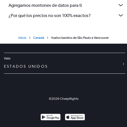
Agregamos montones de datos para ti
¿Por qué los precios no son 100% exactos?
Inicio
Canadá
Vuelos baratos de São Paulo a Vancouver
Web
ESTADOS UNIDOS
©
2026
Cheapflights