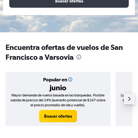
Buscar ofertas
Encuentra ofertas de vuelos de San
Francisco a Varsovia
Popular en
junio
Mayor demanda de vuelos basada en las búsquedas. Posible
Los precio
subida de precios del 24% (aumento potencial de $247 sobre
de precios
el precio promedio de ida y vuelta).
Buscar ofertas