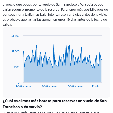
El precio que pagas por tu vuelo de San Francisco a Varsovia puede
variar según el momento de la reserva. Para tener más posibilidades de
conseguir una tarifa más baja, intenta reservar 8 días antes de tu viaje.
Es probable que las tarifas aumenten unos 15 días antes de la fecha de
salida.
$1.800
Chart
Chart
graphic.
with
91
$1.200
data
points.
The
$600
chart
has
1
0
X
End
90 días antes
60 días antes
30 días antes
El mis…
of
axis
interactive
displaying
chart
categories.
¿Cuál es el mes más barato para reservar un vuelo de San
Range:
Francisco a Varsovia?
91
En este momento, enero es el mes más barato en el que se puede