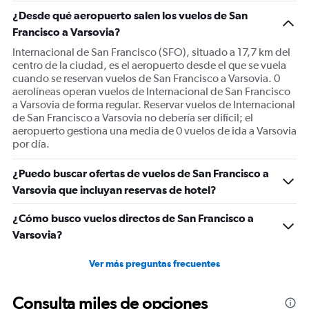
1
¿Desde qué aeropuerto salen los vuelos de San
Y
Francisco a Varsovia?
axis
displaying
Internacional de San Francisco (SFO), situado a 17,7 km del
Number
centro de la ciudad, es el aeropuerto desde el que se vuela
of
cuando se reservan vuelos de San Francisco a Varsovia. 0
flights.
aerolíneas operan vuelos de Internacional de San Francisco
Range:
a Varsovia de forma regular. Reservar vuelos de Internacional
0
de San Francisco a Varsovia no debería ser difícil; el
to
aeropuerto gestiona una media de 0 vuelos de ida a Varsovia
1.2.
por día.
¿Puedo buscar ofertas de vuelos de San Francisco a
Varsovia que incluyan reservas de hotel?
¿Cómo busco vuelos directos de San Francisco a
Varsovia?
Ver más preguntas frecuentes
Consulta miles de opciones