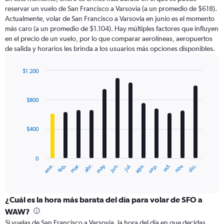
categories.
reservar un vuelo de San Francisco a Varsovia (a un promedio de $618).
The
Actualmente, volar de San Francisco a Varsovia en junio es el momento
chart
más caro (a un promedio de $1.104). Hay múltiples factores que influyen
has
en el precio de un vuelo, por lo que comparar aerolíneas, aeropuertos
1
de salida y horarios les brinda a los usuarios más opciones disponibles.
Y
axis
displaying
$1.200
values.
Bar
Chart
Range:
graphic.
chart
with
0
$800
12
to
bars.
1800.
$400
The
chart
has
0
1
ene.
feb.
mar.
abr.
may.
jun.
jul.
ago.
sep.
oct.
nov.
dic.
X
End
of
axis
interactive
displaying
chart
categories.
¿Cuál es la hora más barata del día para volar de SFO a
Range:
WAW?
12
Si vuelas de San Francisco a Varsovia, la hora del día en que decidas