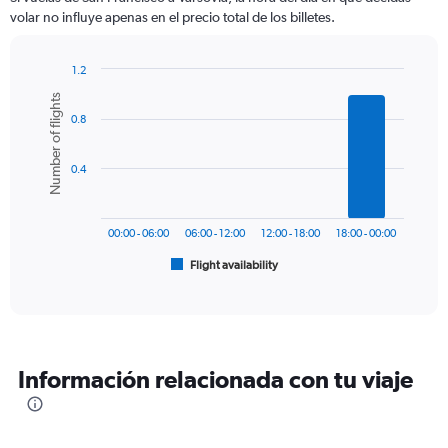
categories.
volar no influye apenas en el precio total de los billetes.
The
chart
has
1.2
1
Bar
Chart
Number of flights
Y
graphic.
chart
axis
0.8
with
6
displaying
bars.
values.
0.4
Range:
The
0
chart
to
has
1200.
00:00 - 06:00
06:00 - 12:00
12:00 - 18:00
18:00 - 00:00
1
Flight availability
X
End
of
axis
interactive
displaying
chart
categories.
Range:
6
Información relacionada con tu viaje
categories.
The
chart
has