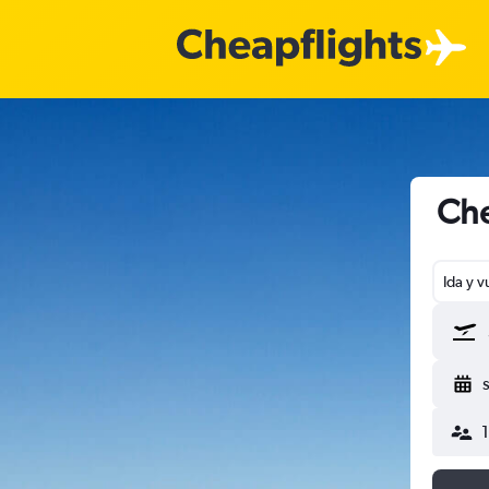
Che
Ida y v