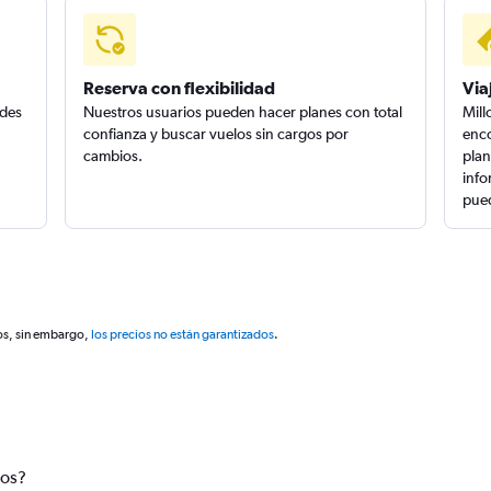
Reserva con flexibilidad
Via
edes
Nuestros usuarios pueden hacer planes con total
Mill
confianza y buscar vuelos sin cargos por
enco
cambios.
plan
info
pued
os, sin embargo,
los precios no están garantizados
.
tos?