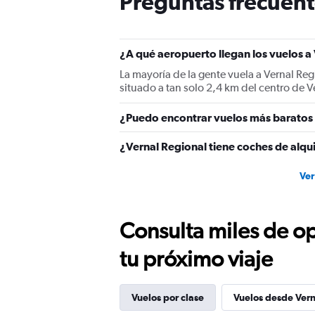
Preguntas frecuent
has
1
Y
axis
¿A qué aeropuerto llegan los vuelos a
displaying
values.
La mayoría de la gente vuela a Vernal Reg
Range:
situado a tan solo 2,4 km del centro de V
0
to
¿Puedo encontrar vuelos más baratos a
24.
¿Vernal Regional tiene coches de alqui
Ver
Consulta miles de op
tu próximo viaje
Vuelos por clase
Vuelos desde Vern