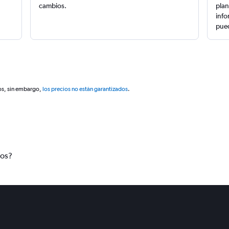
cambios.
plan
info
pued
os, sin embargo,
los precios no están garantizados
.
tos?