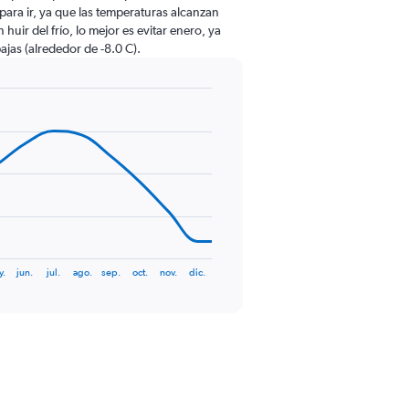
o para ir, ya que las temperaturas alcanzan
huir del frío, lo mejor es evitar enero, ya
ajas (alrededor de -8.0 C).
y.
jun.
jul.
ago.
sep.
oct.
nov.
dic.