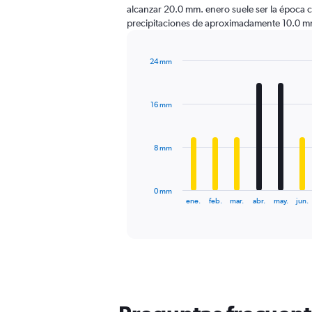
alcanzar 20.0 mm. enero suele ser la época 
precipitaciones de aproximadamente 10.0 m
24 mm
Bar
Chart
graphic.
chart
with
16 mm
12
bars.
The
8 mm
chart
has
1
0 mm
X
End
ene.
feb.
mar.
abr.
may.
jun.
of
axis
interactive
displaying
chart
categories.
Range:
12
categories.
The
chart