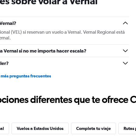
es sobre volar a Vernal
chart
has
1
Y
 Vernal?
axis
ional (VEL) si reservan un vuelo a Vernal. Vernal Regional está
displaying
ernal.
values.
Range:
 Vernal si no me importa hacer escala?
-10
to
30.
ler?
 más preguntas frecuentes
ciones diferentes que te ofrece 
al
Vuelos a Estados Unidos
Completa tu viaje
Rutas