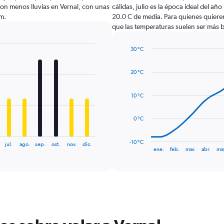
con menos lluvias en Vernal, con unas
cálidas, julio es la época ideal del añ
m.
20.0 C de media. Para quienes quieren 
que las temperaturas suelen ser más b
30 °C
Line
Chart
graphic.
chart
20 °C
with
14
data
10 °C
points.
The
0 °C
chart
has
-10 °C
jul.
ago.
sep.
oct.
nov.
dic.
1
End
ene.
feb.
mar.
abr.
ma
of
X
interactive
axis
chart
displaying
categories.
Range:
14
categories.
The