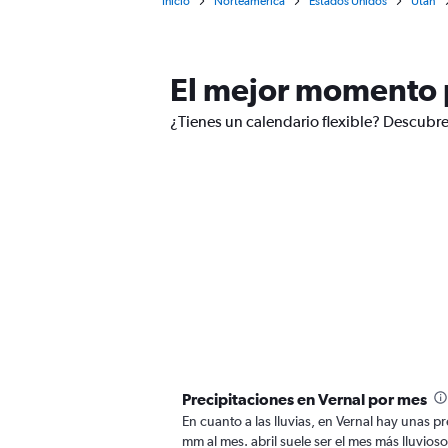
Inicio
Norteamérica
Estados Unidos
Utah
El mejor momento p
¿Tienes un calendario flexible? Descubre 
Precipitaciones en Vernal por mes
En cuanto a las lluvias, en Vernal hay unas pr
mm al mes. abril suele ser el mes más lluvios