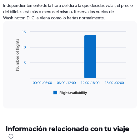
12
Independientemente de la hora del día a la que decidas volar, el precio
categories.
del billete será más o menos el mismo. Reserva los vuelos de
The
Washington D. C. a Viena como lo harías normalmente.
chart
has
1
15
Y
Bar
Chart
Number of flights
graphic.
chart
axis
10
with
displaying
6
values.
bars.
Range:
5
0
The
to
chart
1500.
has
00:00 - 06:00
06:00 - 12:00
12:00 - 18:00
18:00 - 00:00
1
Flight availability
X
End
of
axis
interactive
displaying
chart
categories.
Range:
6
Información relacionada con tu viaje
categories.
The