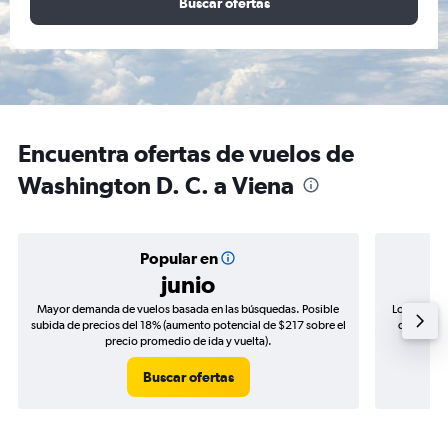
Buscar ofertas
Encuentra ofertas de vuelos de
Washington D. C. a Viena
Popular en
junio
Mayor demanda de vuelos basada en las búsquedas. Posible
Los precio
subida de precios del 18% (aumento potencial de $217 sobre el
de precios
precio promedio de ida y vuelta).
Buscar ofertas