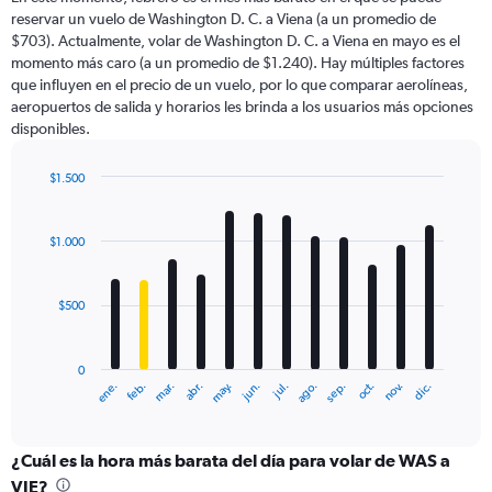
categories.
reservar un vuelo de Washington D. C. a Viena (a un promedio de
The
$703). Actualmente, volar de Washington D. C. a Viena en mayo es el
chart
momento más caro (a un promedio de $1.240). Hay múltiples factores
has
que influyen en el precio de un vuelo, por lo que comparar aerolíneas,
1
aeropuertos de salida y horarios les brinda a los usuarios más opciones
Y
disponibles.
axis
displaying
values.
$1.500
Range:
Bar
Chart
0
graphic.
chart
with
to
$1.000
12
3000.
bars.
$500
The
chart
has
0
1
ene.
feb.
mar.
abr.
may.
jun.
jul.
ago.
sep.
oct.
nov.
dic.
X
End
of
axis
interactive
displaying
chart
categories.
¿Cuál es la hora más barata del día para volar de WAS a
Range:
VIE?