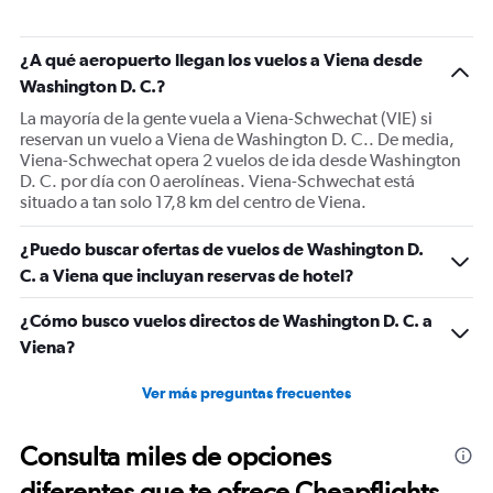
chart
has
1
¿A qué aeropuerto llegan los vuelos a Viena desde
Y
Washington D. C.?
axis
displaying
La mayoría de la gente vuela a Viena-Schwechat (VIE) si
Number
reservan un vuelo a Viena de Washington D. C.. De media,
of
Viena-Schwechat opera 2 vuelos de ida desde Washington
flights.
D. C. por día con 0 aerolíneas. Viena-Schwechat está
Range:
situado a tan solo 17,8 km del centro de Viena.
0
to
¿Puedo buscar ofertas de vuelos de Washington D.
15.
C. a Viena que incluyan reservas de hotel?
¿Cómo busco vuelos directos de Washington D. C. a
Viena?
Ver más preguntas frecuentes
Consulta miles de opciones
diferentes que te ofrece Cheapflights