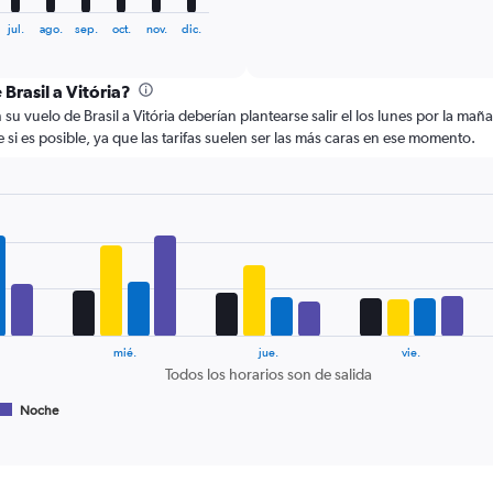
of
X
interactive
axis
jul.
ago.
sep.
oct.
nov.
dic.
chart
displaying
categories.
 Brasil a Vitória?
Range:
6
 vuelo de Brasil a Vitória deberían plantearse salir el los lunes por la maña
categories.
si es posible, ya que las tarifas suelen ser las más caras en ese momento.
The
chart
has
2
Y
axes
displaying
Avg.
Price
and
mié.
jue.
vie.
Number
Todos los horarios son de salida
of
flights.
Noche