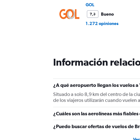
GOL
Bueno
7,3
1.272 opiniones
Información relacio
¿A qué aeropuerto llegan los vuelos a 
Situado a solo 8,9 km del centro de la ci
de los viajeros utilizarán cuando vuelen a
¿Cuáles son las aerolíneas más fiables 
¿Puedo buscar ofertas de vuelos de Bra
Ver