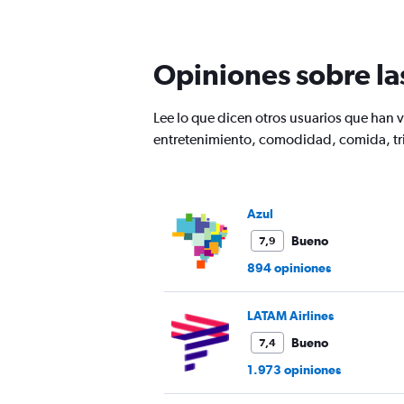
Todos
los
horarios
son
Opiniones sobre la
de
salida.
Range:
Lee lo que dicen otros usuarios que han
7
categories.
entretenimiento, comodidad, comida, tri
The
chart
has
1
Azul
Y
axis
Bueno
7,9
displaying
894 opiniones
values.
Range:
0
LATAM Airlines
to
Bueno
360.
7,4
1.973 opiniones