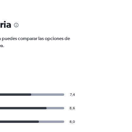
ria
én puedes comparar las opciones de
ea.
7,4
8,6
8,0