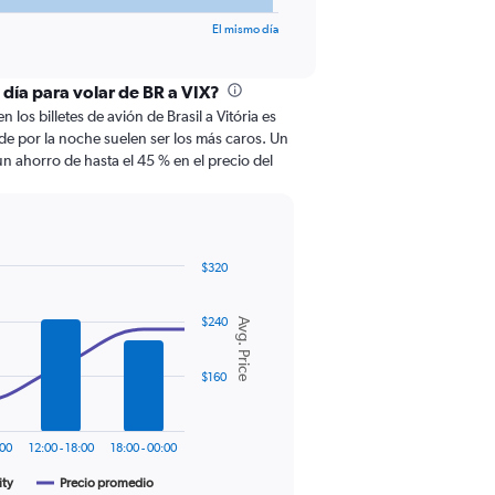
El mismo día
 día para volar de BR a VIX?
 los billetes de avión de Brasil a Vitória es
s de por la noche suelen ser los más caros. Un
 ahorro de hasta el 45 % en el precio del
$320
$240
Avg. Price
$160
:00
12:00 - 18:00
18:00 - 00:00
ity
Precio promedio