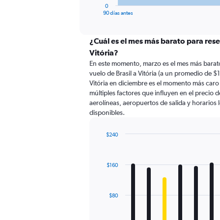
1
0
X
End
90 días antes
of
axis
interactive
displaying
chart
categories.
¿Cuál es el mes más barato para reser
Range:
Vitória?
91
En este momento, marzo es el mes más barato
categories.
vuelo de Brasil a Vitória (a un promedio de $1
The
Vitória en diciembre es el momento más car
chart
múltiples factores que influyen en el precio 
has
aerolíneas, aeropuertos de salida y horarios 
1
disponibles.
Y
axis
displaying
$240
values.
Bar
Chart
Range:
graphic.
chart
with
0
$160
12
to
bars.
450.
The
$80
chart
has