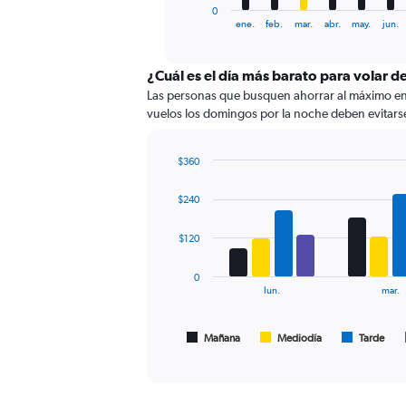
1
0
X
End
ene.
feb.
mar.
abr.
may.
jun.
of
axis
interactive
displaying
chart
categories.
¿Cuál es el día más barato para volar de
Range:
Las personas que busquen ahorrar al máximo en su
12
vuelos los domingos por la noche deben evitarse 
categories.
The
chart
$360
has
Bar
Chart
graphic.
chart
1
$240
with
Y
4
axis
data
$120
displaying
series.
values.
0
Range:
The
lun.
mar.
0
chart
to
has
240.
1
Mañana
Mediodía
Tarde
End
of
X
interactive
axis
chart
displaying