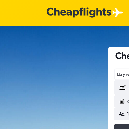
Che
Ida y v