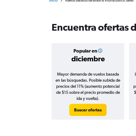
Inicio
Vuelos baratos de Brasil a Vitória Eurico Sales
Encuentra ofertas d
Popular en
diciembre
Mayor demanda de vuelos basada
en las búsquedas. Posible subida de
precios del 11% (aumento potencial
p
de $15 sobre el precio promedio de
$
ida y vuelta).
Buscar ofertas