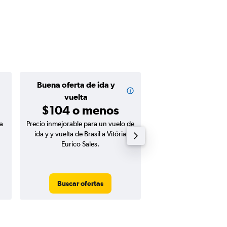
Buena oferta de ida y
Buena oferta de
$129 o m
vuelta
$104 o menos
a
Precio inmejorable para un vuelo de
Precio inmejorable para
ida y y vuelta de Brasil a Vitória
ida de Brasil a Vitória 
Eurico Sales.
Buscar ofertas
Buscar ofert