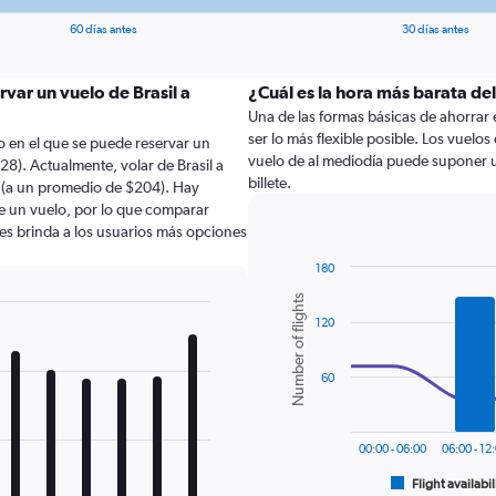
60 días antes
30 días antes
var un vuelo de Brasil a
¿Cuál es la hora más barata del
Una de las formas básicas de ahorrar en
ser lo más flexible posible. Los vuelo
 en el que se puede reservar un
vuelo de al mediodía puede suponer un
28). Actualmente, volar de Brasil a
billete.
o (a un promedio de $204). Hay
de un vuelo, por lo que comparar
les brinda a los usuarios más opciones
180
Combination
Chart
Number of flights
graphic.
chart
120
with
2
data
series.
60
The
chart
00:00 - 06:00
06:00 - 12
has
1
Flight availabil
End