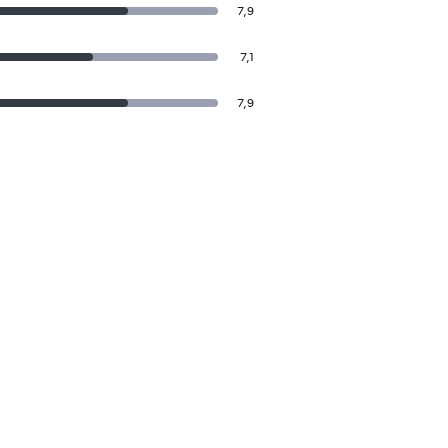
7,9
7,1
7,9