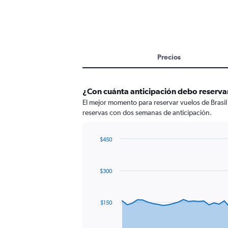
Precios
¿Con cuánta anticipación debo reservar 
El mejor momento para reservar vuelos de Brasil 
reservas con dos semanas de anticipación.
$450
Chart
Chart
graphic.
with
91
$300
data
points.
The
$150
chart
has