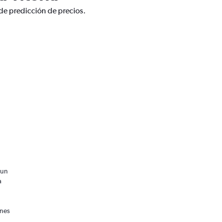
 de predicción de precios.
 un
a
ones