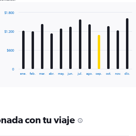
$1.800
Bar
Chart
graphic.
chart
with
$1.200
12
bars.
The
$600
chart
has
1
0
X
End
ene.
feb.
mar.
abr.
may.
jun.
jul.
ago.
sep.
oct.
nov.
dic.
of
axis
interactive
displaying
chart
categories.
Range:
12
categories.
The
nada con tu viaje
chart
has
1