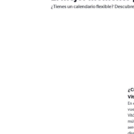
¿Tienes un calendario flexible? Descubre 
¿C
Vi
En 
vue
Vit
múl
aer
dis