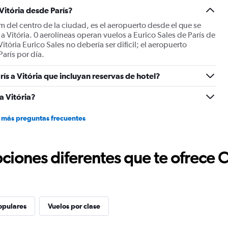
Y
Vitória desde París?
axis
displaying
km del centro de la ciudad, es el aeropuerto desde el que se
values.
a Vitória. 0 aerolíneas operan vuelos a Eurico Sales de París de
Range:
itória Eurico Sales no debería ser difícil; el aeropuerto
0
arís por día.
to
1800.
ís a Vitória que incluyan reservas de hotel?
a Vitória?
 más preguntas frecuentes
ciones diferentes que te ofrece 
opulares
Vuelos por clase