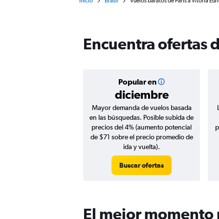
Inicio
Brasil
Vuelos baratos de París a Vitória Eur
Encuentra ofertas d
Popular en
diciembre
Mayor demanda de vuelos basada
en las búsquedas. Posible subida de
precios del 4% (aumento potencial
p
de $71 sobre el precio promedio de
ida y vuelta).
Buscar ofertas
El mejor momento pa