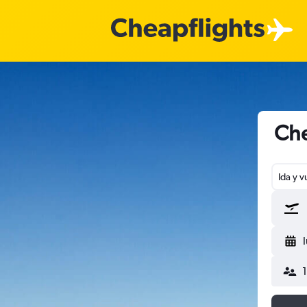
Che
Ida y v