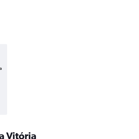
a
a Vitória