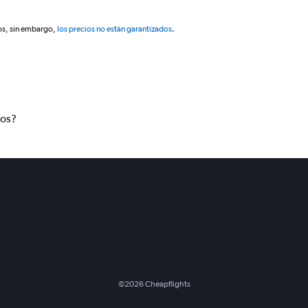
os, sin embargo,
los precios no están garantizados
.
tos?
©
2026
Cheapflights