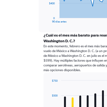
The
$400
chart
has
1
0
X
End
90 días antes
of
axis
interactive
displaying
chart
categories.
¿Cuál es el mes más barato para res
Range:
Washington D. C.?
91
En este momento, febrero es el mes más bara
categories.
vuelo de México a Washington D. C. (a un p
The
de México a Washington D. C. en julio es e
chart
$599). Hay múltiples factores que influyen en
has
comparar aerolíneas, aeropuertos de salida y 
1
más opciones disponibles.
Y
axis
displaying
$750
values.
Bar
Chart
Range:
graphic.
chart
with
0
$500
12
to
bars.
1200.