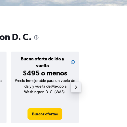
on D. C.
Buena oferta de ida y
Buena oferta de
$407 o m
vuelta
$495 o menos
a
Precio inmejorable para un vuelo de
Precio inmejorable para
ida y y vuelta de México a
ida de México a Washi
Washington D. C. (WAS).
(WAS).
Buscar ofertas
Buscar ofert