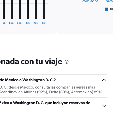
has
00:00 - 06:00
06:00 
1
Fl
X
End
of
axis
interactive
displaying
chart
jul.
ago.
sep.
oct.
nov.
dic.
categories.
Range:
6
categories.
The
chart
has
1
nada con tu viaje
Y
axis
displaying
Number
s de México a Washington D. C.?
of
flights.
 D. C. desde México, consulta las compañías aéreas más
Range:
: Scandinavian Airlines (92%), Delta (89%), Aeromexico( 89%).
0
to
xico a Washington D. C. que incluyan reservas de
30.