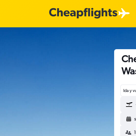
Che
Was
Ida y v