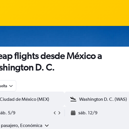
ap flights desde México a
hington D. C.
uelta
sáb. 5/9
sáb. 12/9
1 pasajero, Económica