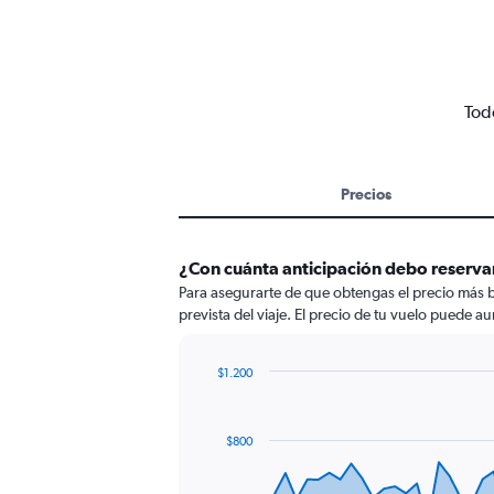
Tod
Precios
¿Con cuánta anticipación debo reserva
Para asegurarte de que obtengas el precio más b
prevista del viaje. El precio de tu vuelo puede au
$1.200
Chart
Chart
graphic.
with
91
$800
data
points.