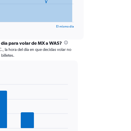
El mismo día
l día para volar de MX a WAS?
., la hora del día en que decidas volar no
billetes.