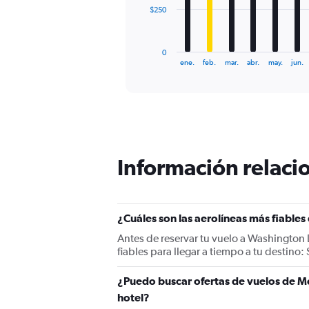
The
$250
chart
has
1
0
X
End
ene.
feb.
mar.
abr.
may.
jun.
of
axis
interactive
displaying
chart
categories.
Range:
12
categories.
The
Información relacio
chart
has
1
Y
¿Cuáles son las aerolíneas más fiable
axis
displaying
Antes de reservar tu vuelo a Washington
values.
fiables para llegar a tiempo a tu destino
Range:
0
¿Puedo buscar ofertas de vuelos de Mé
to
750.
hotel?