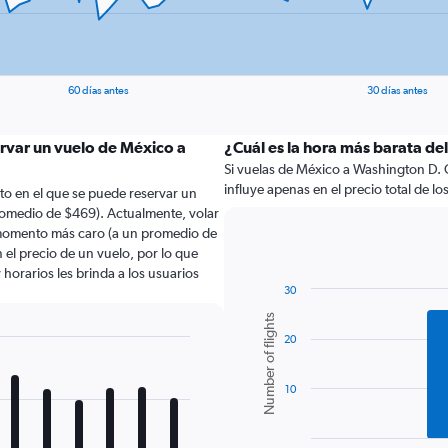
60 días antes
30 días antes
ervar un vuelo de México a
¿Cuál es la hora más barata de
Si vuelas de México a Washington D. C
influye apenas en el precio total de los 
to en el que se puede reservar un
romedio de $469). Actualmente, volar
l momento más caro (a un promedio de
 el precio de un vuelo, por lo que
horarios les brinda a los usuarios
30
Bar
Chart
Number of flights
graphic.
chart
20
with
6
bars.
10
The
chart