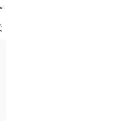
 un
o,
os