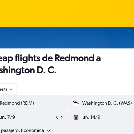
ap flights de Redmond a
hington D. C.
uelta
lun. 7/9
lun. 14/9
1 pasajero, Económica