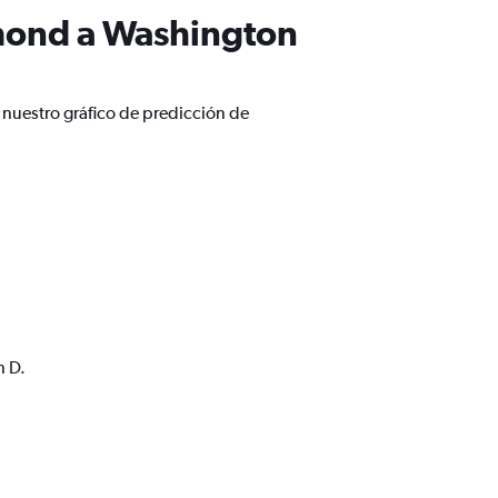
mond a Washington
nuestro gráfico de predicción de
n D.
a