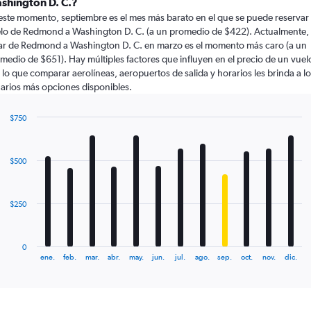
shington D. C.?
este momento, septiembre es el mes más barato en el que se puede reservar
lo de Redmond a Washington D. C. (a un promedio de $422). Actualmente,
ar de Redmond a Washington D. C. en marzo es el momento más caro (a un
medio de $651). Hay múltiples factores que influyen en el precio de un vuel
 lo que comparar aerolíneas, aeropuertos de salida y horarios les brinda a l
arios más opciones disponibles.
$750
Bar
Chart
graphic.
chart
with
$500
12
bars.
The
$250
chart
has
1
0
X
End
ene.
feb.
mar.
abr.
may.
jun.
jul.
ago.
sep.
oct.
nov.
dic.
of
axis
interactive
displaying
chart
categories.
Range: