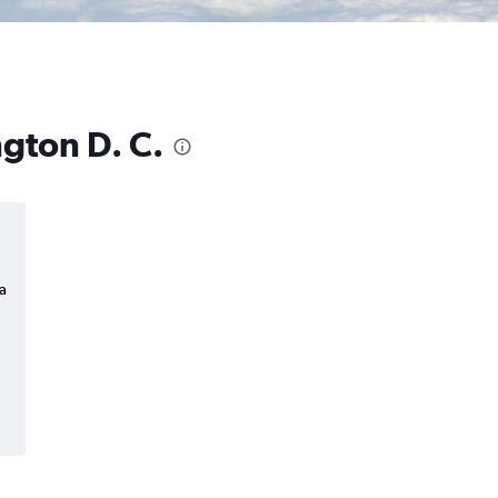
gton D. C.
a