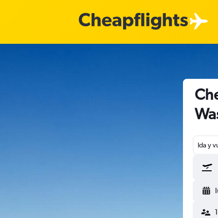
Che
Was
Ida y v