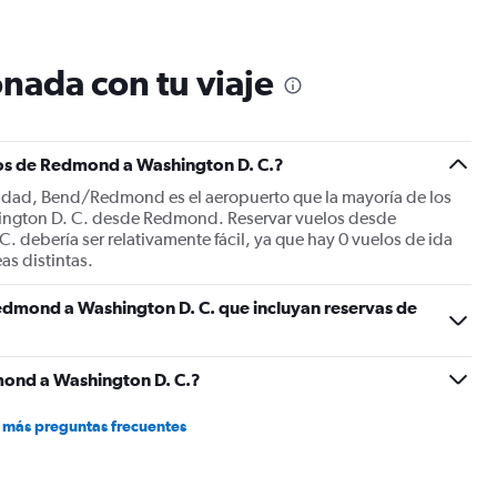
12
categories.
The
nada con tu viaje
chart
has
1
Y
los de Redmond a Washington D. C.?
axis
displaying
ciudad, Bend/Redmond es el aeropuerto que la mayoría de los
values.
shington D. C. desde Redmond. Reservar vuelos desde
Range:
ebería ser relativamente fácil, ya que hay 0 vuelos de ida
0
as distintas.
to
750.
edmond a Washington D. C. que incluyan reservas de
ond a Washington D. C.?
 más preguntas frecuentes