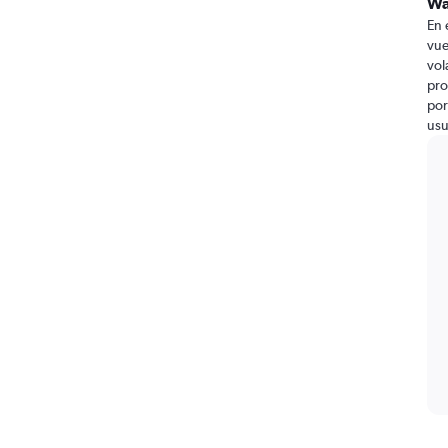
Wa
En 
vue
vol
pro
por
usu