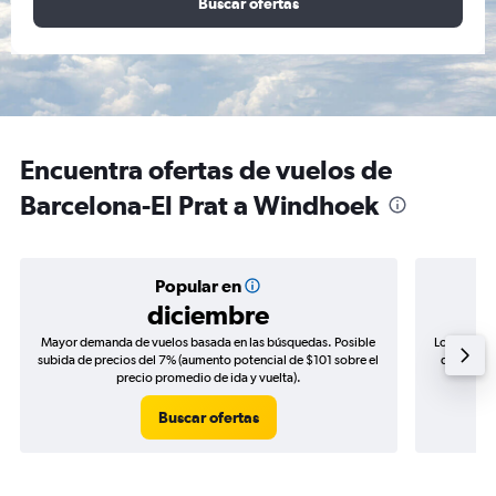
Buscar ofertas
Encuentra ofertas de vuelos de
Barcelona-El Prat a Windhoek
Popular en
diciembre
Mayor demanda de vuelos basada en las búsquedas. Posible
Los precio
subida de precios del 7% (aumento potencial de $101 sobre el
de precios
precio promedio de ida y vuelta).
Buscar ofertas