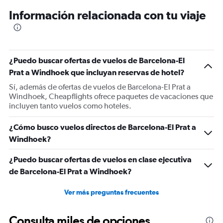
12
Información relacionada con tu viaje
categories.
The
chart
has
1
¿Puedo buscar ofertas de vuelos de Barcelona-El
Y
Prat a Windhoek que incluyan reservas de hotel?
axis
displaying
Sí, además de ofertas de vuelos de Barcelona-El Prat a
values.
Windhoek, Cheapflights ofrece paquetes de vacaciones que
Range:
incluyen tanto vuelos como hoteles.
0
to
¿Cómo busco vuelos directos de Barcelona-El Prat a
2400.
Windhoek?
¿Puedo buscar ofertas de vuelos en clase ejecutiva
de Barcelona-El Prat a Windhoek?
Ver más preguntas frecuentes
Consulta miles de opciones