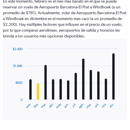
En este momento, febrero es el mes más barato en el que se puede
reservar un vuelo de Aeropuerto Barcelona-El Prat a Windhoek (a un
promedio de $781). Actualmente, volar de Aeropuerto Barcelona-El Prat
a Windhoek en diciembre es el momento más caro (a un promedio de
$2.200). Hay múltiples factores que influyen en el precio de un vuelo,
por lo que comparar aerolíneas, aeropuertos de salida y horarios les
brinda a los usuarios más opciones disponibles.
$2.400
Bar
Chart
graphic.
chart
with
$1.600
12
bars.
$800
The
chart
has
0
1
ene.
feb.
mar.
abr.
may.
jun.
jul.
ago.
sep.
oct.
nov.
dic.
X
End
of
axis
interactive
displaying
chart
categories.
Range: