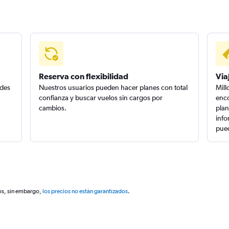
Reserva con flexibilidad
Via
edes
Nuestros usuarios pueden hacer planes con total
Mill
confianza y buscar vuelos sin cargos por
enco
cambios.
plan
info
pued
os, sin embargo,
los precios no están garantizados
.