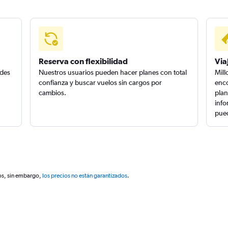
Reserva con flexibilidad
Via
edes
Nuestros usuarios pueden hacer planes con total
Mill
confianza y buscar vuelos sin cargos por
enco
cambios.
plan
info
pued
os, sin embargo,
los precios no están garantizados
.