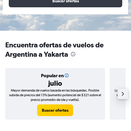
Buscar ofertas
Encuentra ofertas de vuelos de
Argentina a Yakarta
Popular en
julio
Mayor demanda de vuelos basada en las búsquedas. Posible
Los precio
subida de precios del 13% (aumento potencial de $321 sobre el
de precio
precio promedio de ida y vuelta).
Buscar ofertas